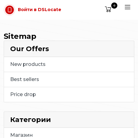
Перейти к содержимому
0
Войти в DSLocate
Sitemap
Our Offers
New products
Best sellers
Price drop
Категории
Магазин