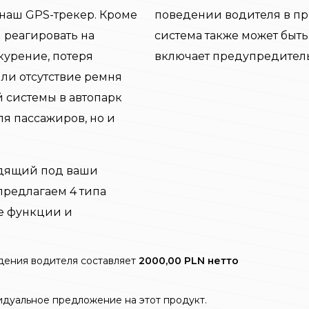
наш GPS-трекер. Кроме
поведении водителя в п
 реагировать на
система также может быт
курение, потеря
включает предупредитель
или отсутствие ремня
й системы в автопарк
ля пассажиров, но и
ходящий под ваши
предлагаем 4 типа
е функции и
дения водителя составляет
2000,00 PLN нетто
идуальное предложение на этот продукт.