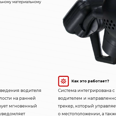
льному материальному
Как это работает?
оведения водителя
Система интегрирована 
алости на ранней
водителем и направленной
рует мгновенный
трекер, который управля
 уведомляет
о местоположении, а так