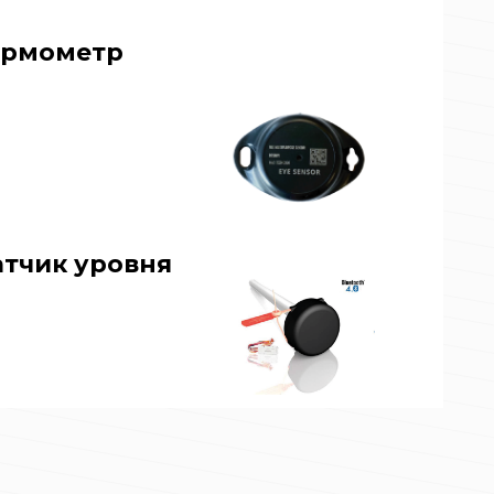
ермометр
тчик уровня