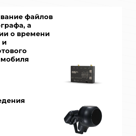
ывание файлов
графа, а
ии о времени
 и
ртового
омобиля
едения