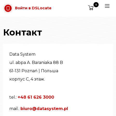
Перейти к содержимому
0
Войти в DSLocate
Контакт
Data System
ul. abpa A. Baraniaka 88 B
61-131 Poznań | Польша
корпус C, 4 этаж.
tel.:
+48 61 626 3000
mail.:
biuro@datasystem.pl