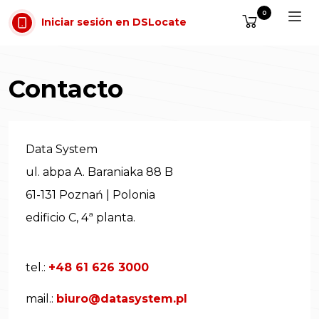
Saltar al contenido
0
Iniciar sesión en DSLocate
Contacto
Data System
ul. abpa A. Baraniaka 88 B
61-131 Poznań | Polonia
edificio C, 4ª planta.
tel.:
+48 61 626 3000
mail.:
biuro@datasystem.pl