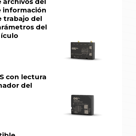
 archivos del
e información
 trabajo del
arámetros del
ículo
S con lectura
nador del
ible