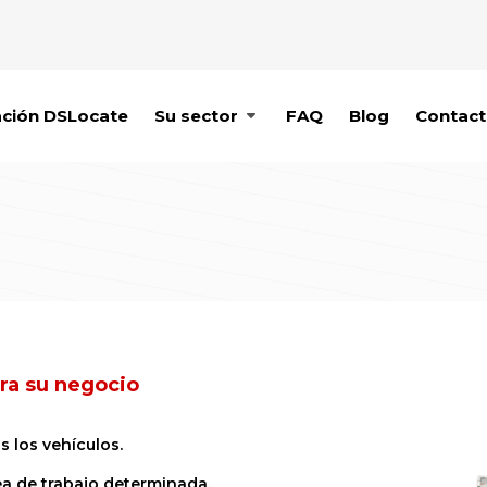
ación DSLocate
Su sector
FAQ
Blog
Contac
ra su negocio
s los vehículos.
rea de trabajo determinada.