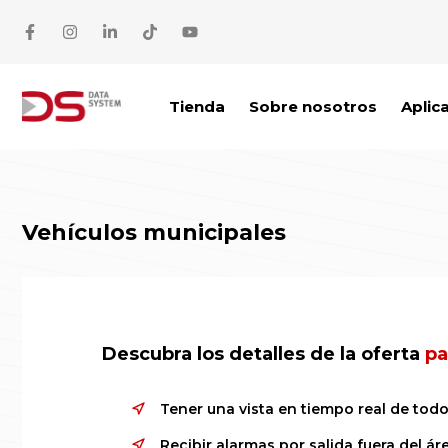
Saltar al contenido
Tienda
Sobre nosotros
Aplic
Vehículos municipales
Descubra los detalles de la oferta
pa
Tener una vista en tiempo real de todo
Recibir alarmas por salida fuera del á