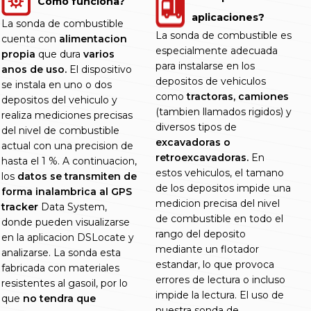
Como funciona?
aplicaciones?
La sonda de combustible
La sonda de combustible es
cuenta con
alimentacion
especialmente adecuada
propia
que dura
varios
para instalarse en los
anos de uso.
El dispositivo
depositos de vehiculos
se instala en uno o dos
como
tractoras, camiones
depositos del vehiculo y
(tambien llamados rigidos) y
realiza mediciones precisas
diversos tipos de
del nivel de combustible
excavadoras o
actual con una precision de
retroexcavadoras.
En
hasta el 1 %. A continuacion,
estos vehiculos, el tamano
los
datos se transmiten de
de los depositos impide una
forma inalambrica al GPS
medicion precisa del nivel
tracker
Data System,
de combustible en todo el
donde pueden visualizarse
rango del deposito
en la aplicacion DSLocate y
mediante un flotador
analizarse. La sonda esta
estandar, lo que provoca
fabricada con materiales
errores de lectura o incluso
resistentes al gasoil, por lo
impide la lectura. El uso de
que
no tendra que
nuestra sonda de