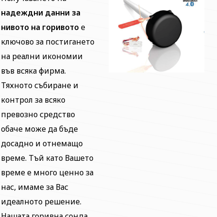
надеждни данни за
нивото на горивото
е
ключово за постигането
на реални икономии
във всяка фирма.
Тяхното събиране и
контрол за всяко
превозно средство
обаче може да бъде
досадно и отнемащо
време. Тъй като Вашето
време е много ценно за
нас, имаме за Вас
идеалното решение.
Нашата горивна сонда