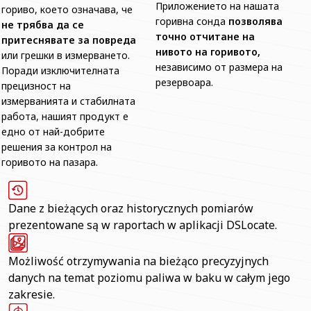
Приложението на нашата
гориво, което означава, че
горивна сонда
позволява
не трябва да се
точно отчитане на
притеснявате за повреда
нивото на горивото,
или грешки в измерването.
независимо от размера на
Поради изключителната
резервоара.
прецизност на
измерванията и стабилната
работа, нашият продукт е
едно от най-добрите
решения за контрол на
горивото на пазара.
Dane z bieżących oraz historycznych pomiarów
prezentowane są w raportach w aplikacji DSLocate.
Możliwość otrzymywania na bieżąco precyzyjnych
danych na temat poziomu paliwa w baku w całym jego
zakresie.