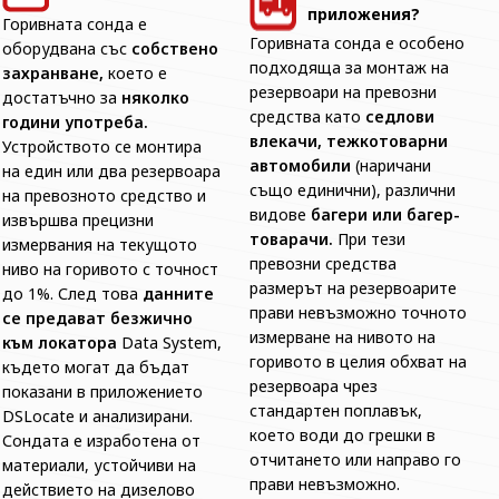
приложения?
Горивната сонда е
Горивната сонда е особено
оборудвана със
собствено
подходяща за монтаж на
захранване,
което е
резервоари на превозни
достатъчно за
няколко
средства като
седлови
години употреба.
влекачи, тежкотоварни
Устройството се монтира
автомобили
(наричани
на един или два резервоара
също единични), различни
на превозното средство и
видове
багери или багер-
извършва прецизни
товарачи.
При тези
измервания на текущото
превозни средства
ниво на горивото с точност
размерът на резервоарите
до 1%. След това
данните
прави невъзможно точното
се предават безжично
измерване на нивото на
към локатора
Data System,
горивото в целия обхват на
където могат да бъдат
резервоара чрез
показани в приложението
стандартен поплавък,
DSLocate и анализирани.
което води до грешки в
Сондата е изработена от
отчитането или направо го
материали, устойчиви на
прави невъзможно.
действието на дизелово