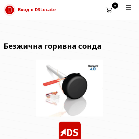
Прескачане към съдържанието
0
Вход в DSLocate
Безжична горивна сонда