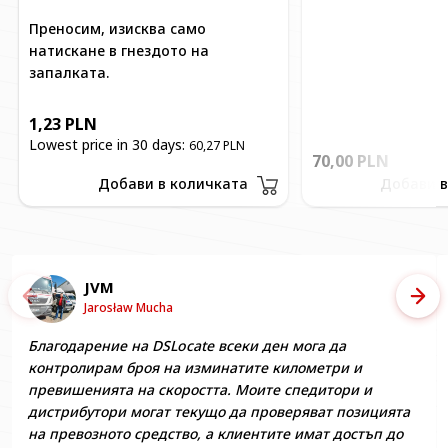
Преносим, изисква само
натискане в гнездото на
запалката.
1,23 PLN
Lowest price in 30 days:
60,27 PLN
70,00 PLN
Добави в количката
Добави 
JVM
Предишен
Сле
Jarosław Mucha
Благодарение на DSLocate всеки ден мога да
контролирам броя на изминатите километри и
превишенията на скоростта. Моите спедитори и
дистрибутори могат текущо да проверяват позицията
на превозното средство, а клиентите имат достъп до