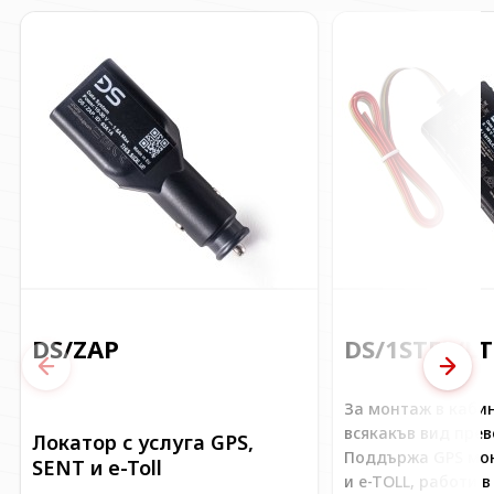
DS/ZAP
DS/1STEL/LT
Предишен
След
За монтаж в каби
всякакъв вид прев
Локатор с услуга GPS,
Поддържа GPS мон
SENT и e-Toll
и e-TOLL, работи в