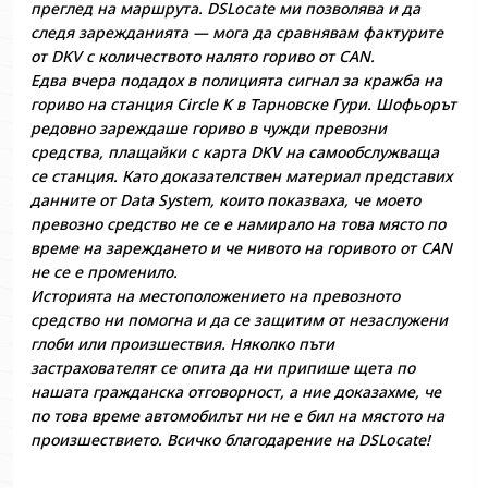
преглед на маршрута. DSLocate ми позволява и да
следя зарежданията — мога да сравнявам фактурите
от DKV с количеството налято гориво от CAN.
Едва вчера подадох в полицията сигнал за кражба на
гориво на станция Circle K в Тарновске Гури. Шофьорът
редовно зареждаше гориво в чужди превозни
средства, плащайки с карта DKV на самообслужваща
се станция. Като доказателствен материал представих
данните от Data System, които показваха, че моето
превозно средство не се е намирало на това място по
време на зареждането и че нивото на горивото от CAN
не се е променило.
Историята на местоположението на превозното
средство ни помогна и да се защитим от незаслужени
глоби или произшествия. Няколко пъти
застрахователят се опита да ни припише щета по
нашата гражданска отговорност, а ние доказахме, че
по това време автомобилът ни не е бил на мястото на
произшествието. Всичко благодарение на DSLocate!