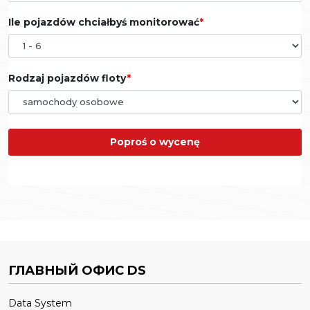
Ile pojazdów chciałbyś monitorować
Rodzaj pojazdów floty
Poproś o wycenę
ГЛАВНЫЙ ОФИС DS
Data System