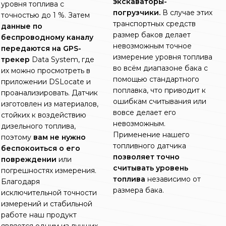
экскаваторы-
уровня топлива с
погрузчики.
В случае этих
точностью до 1 %. Затем
транспортных средств
данные по
размер баков делает
беспроводному каналу
невозможным точное
передаются на GPS-
измерение уровня топлива
трекер
Data System, где
во всём диапазоне бака с
их можно просмотреть в
помощью стандартного
приложении DSLocate и
поплавка, что приводит к
проанализировать. Датчик
ошибкам считывания или
изготовлен из материалов,
вовсе делает его
стойких к воздействию
невозможным.
дизельного топлива,
Применение нашего
поэтому
вам не нужно
топливного датчика
беспокоиться о его
позволяет точно
повреждении
или
считывать уровень
погрешностях измерения.
топлива
независимо от
Благодаря
размера бака.
исключительной точности
измерений и стабильной
работе наш продукт