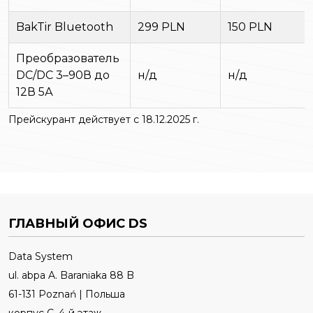
BakTir Bluetooth
299 PLN
150 PLN
Преобразователь
DC/DC 3–90В до
н/д
н/д
12В 5А
Прейскурант действует с 18.12.2025 г.
ГЛАВНЫЙ ОФИС DS
Data System
ul. abpa A. Baraniaka 88 B
61-131 Poznań | Польша