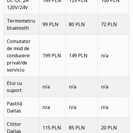
DC-DC 2A
149 PLN
129 PLN
106 PLN
120V/24V
Termometru
99 PLN
80 PLN
72 PLN
bluetooth
Comutator
de mod de
conducere
199 PLN
149 PLN
n/a
privat/de
serviciu
Etui cu
n/a
n/a
n/a
suport
Pastilă
n/a
n/a
n/a
Dallas
Cititor
115 PLN
85 PLN
20 PLN
Dallas