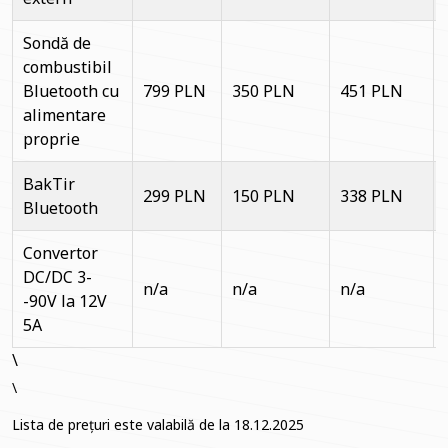
Sondă de
combustibil
Bluetooth cu
799 PLN
350 PLN
451 PLN
alimentare
proprie
BakTir
299 PLN
150 PLN
338 PLN
Bluetooth
Convertor
DC/DC 3-
n/a
n/a
n/a
-90V la 12V
5A
\
\
Lista de prețuri este valabilă de la 18.12.2025