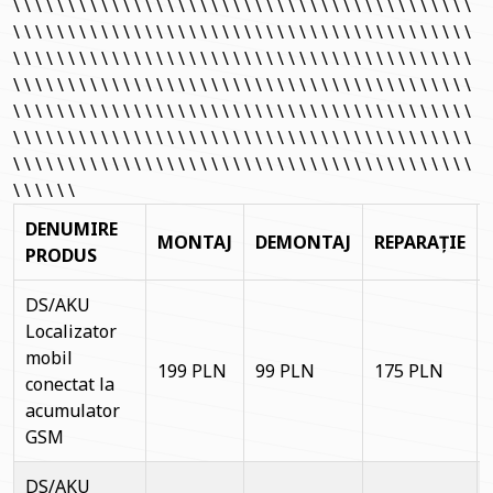
\ \ \ \ \ \ \ \ \ \ \ \ \ \ \ \ \ \ \ \ \ \ \ \ \ \ \ \ \ \ \ \ \ \ \ \ \ \ \ \ \ \
\ \ \ \ \ \ \ \ \ \ \ \ \ \ \ \ \ \ \ \ \ \ \ \ \ \ \ \ \ \ \ \ \ \ \ \ \ \ \ \ \ \
\ \ \ \ \ \ \ \ \ \ \ \ \ \ \ \ \ \ \ \ \ \ \ \ \ \ \ \ \ \ \ \ \ \ \ \ \ \ \ \ \ \
\ \ \ \ \ \ \ \ \ \ \ \ \ \ \ \ \ \ \ \ \ \ \ \ \ \ \ \ \ \ \ \ \ \ \ \ \ \ \ \ \ \
\ \ \ \ \ \ \ \ \ \ \ \ \ \ \ \ \ \ \ \ \ \ \ \ \ \ \ \ \ \ \ \ \ \ \ \ \ \ \ \ \ \
\ \ \ \ \ \ \ \ \ \ \ \ \ \ \ \ \ \ \ \ \ \ \ \ \ \ \ \ \ \ \ \ \ \ \ \ \ \ \ \ \ \
\ \ \ \ \ \ \ \ \ \ \ \ \ \ \ \ \ \ \ \ \ \ \ \ \ \ \ \ \ \ \ \ \ \ \ \ \ \ \ \ \ \
\ \ \ \ \ \
DENUMIRE
MONTAJ
DEMONTAJ
REPARAȚIE
PRODUS
DS/AKU
Localizator
mobil
199 PLN
99 PLN
175 PLN
conectat la
acumulator
GSM
DS/AKU