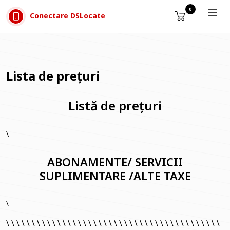
Sari la conținut
0
Conectare DSLocate
Lista de prețuri
Listă de prețuri
\
ABONAMENTE/ SERVICII
SUPLIMENTARE /ALTE TAXE
\
\ \ \ \ \ \ \ \ \ \ \ \ \ \ \ \ \ \ \ \ \ \ \ \ \ \ \ \ \ \ \ \ \ \ \ \ \ \ \ \ \ \