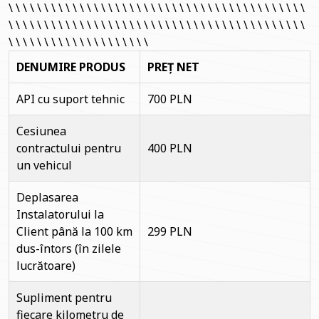
\ \ \ \ \ \ \ \ \ \ \ \ \ \ \ \ \ \ \ \ \ \ \ \ \ \ \ \ \ \ \ \ \ \ \ \ \ \ \ \ \ \
\ \ \ \ \ \ \ \ \ \ \ \ \ \ \ \ \ \ \ \ \ \ \ \ \ \ \ \ \ \ \ \ \ \ \ \ \ \ \ \ \ \
\ \ \ \ \ \ \ \ \ \ \ \ \ \ \ \ \ \ \ \
DENUMIRE PRODUS
PREȚ NET
API cu suport tehnic
700 PLN
Cesiunea
contractului pentru
400 PLN
un vehicul
Deplasarea
Instalatorului la
Client până la 100 km
299 PLN
dus-întors (în zilele
lucrătoare)
Supliment pentru
fiecare kilometru de