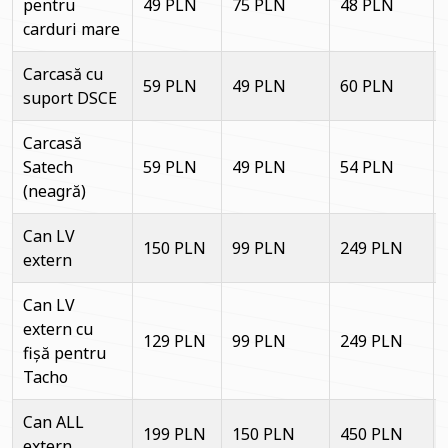
pentru
49 PLN
75 PLN
48 PLN
carduri mare
Carcasă cu
59 PLN
49 PLN
60 PLN
suport DSCE
Carcasă
Satech
59 PLN
49 PLN
54 PLN
(neagră)
Can LV
150 PLN
99 PLN
249 PLN
extern
Can LV
extern cu
129 PLN
99 PLN
249 PLN
fișă pentru
Tacho
Can ALL
199 PLN
150 PLN
450 PLN
extern