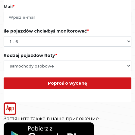
Mail
Ile pojazdów chciałbyś monitorować
Rodzaj pojazdów floty
Poproś o wycenę
Загляните также в наше приложение