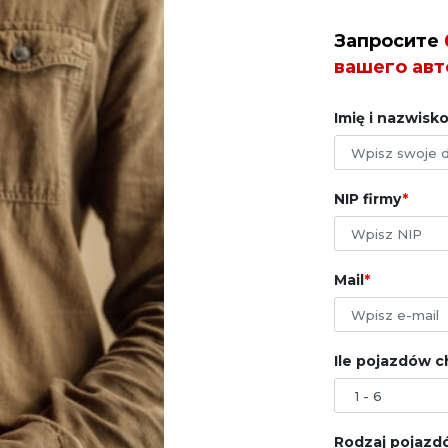
Запросите
вашего авт
Imię i nazwisk
NIP firmy
Mail
Ile pojazdów c
Rodzaj pojazdó