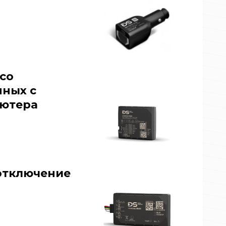
со
ных с
ьютера
отключение