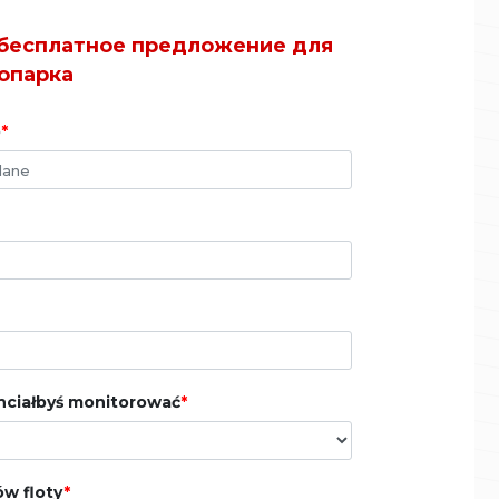
бесплатное предложение для
опарка
o
hciałbyś monitorować
w floty