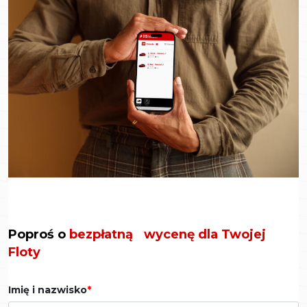
Poproś o
bezpłatną wycenę dla Twojej
Floty
Imię i nazwisko