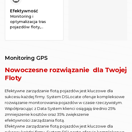
Efektywność
Monitoring i
optymalizacja tras
pojazdów floty,
pozwala na redukcję
czasu spędzonego w
korkach i na postojach.
Dzięki szczegółowym
danym, planowanie
Monitoring GPS
transportów nigdy nie
było łatwiejsze!
Nowoczesne rozwiązanie dla Twojej
Floty
Efektywne zarządzanie flotą pojazdów jest kluczowe dla
sukcesu każdej firmy. System DSLocate oferuje kompleksowe
rozwiązanie monitorowania pojazdów w czasie rzeczywistym.
Współpracując z Data System klienci osiągają średnio 25%
zmniejszenie kosztów oraz 35% zwiększenie
efektywności zarządzania flotą.
Efektywne zarządzanie flotą pojazdów jest kluczowe dla