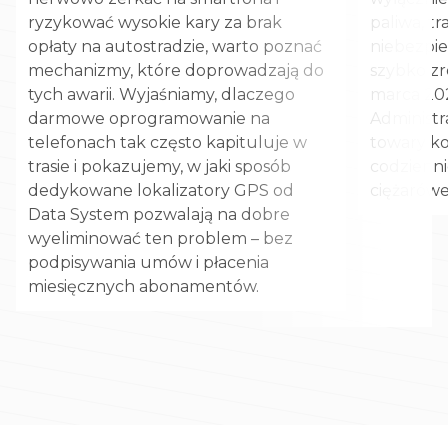
ryzykować wysokie kary za brak
paliwa, t
opłaty na autostradzie, warto poznać
niebezpi
mechanizmy, które doprowadzają do
szybko zr
tych awarii. Wyjaśniamy, dlaczego
marca 20
darmowe oprogramowanie na
Administra
telefonach tak często kapituluje w
towary k
trasie i pokazujemy, w jaki sposób
codzienni
dedykowane lokalizatory GPS od
ciężarówe
Data System pozwalają na dobre
wyeliminować ten problem – bez
podpisywania umów i płacenia
miesięcznych abonamentów.