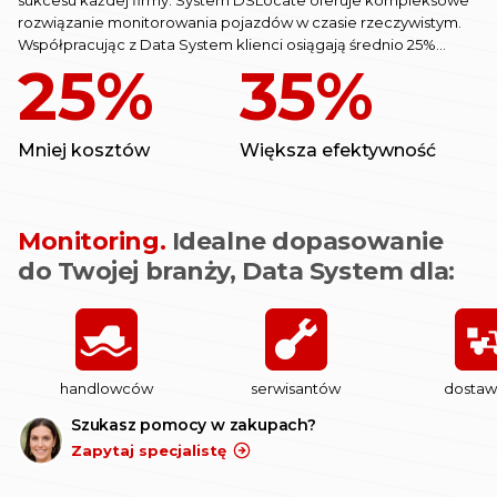
sukcesu każdej firmy. System DSLocate oferuje kompleksowe
rozwiązanie monitorowania pojazdów w czasie rzeczywistym.
Współpracując z Data System klienci osiągają średnio 25%
25%
35%
zmniejszenie kosztów oraz 35% zwiększenie
efektywności zarządzania flotą.
Mniej kosztów
Większa efektywność
Monitoring.
Idealne dopasowanie
do Twojej branży, Data System dla:
handlowców
serwisantów
dosta
Szukasz pomocy w zakupach?
Zapytaj specjalistę