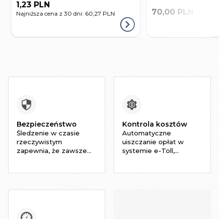
1,23 PLN
70,00 PLN
Najniższa cena z 30 dni:
60,27 PLN
Bezpieczeństwo
Kontrola kosztów
Śledzenie w czasie
Automatyczne
rzeczywistym
uiszczanie opłat w
zapewnia, że zawsze
systemie e-Toll,
wiesz, gdzie znajdują
monitorowanie
się Twoje pojazdy.
przebytych odległości,
Zminimalizuj ryzyko
zużycia paliwa, czy
kradzieży i zapewnij
czasu pracy pojazdu,
bezpieczeństwo swoim
pozwala na pełne
pracownikom
kontrolowanie kosztów
operacyjnych