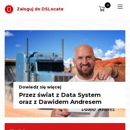
Przejdź do treści
0
Zaloguj do DSLocate
Monitoring GPS pojazdów, e-TOLL i
Dowiedz się więcej
Przez świat z Data System
oraz z Dawidem Andresem