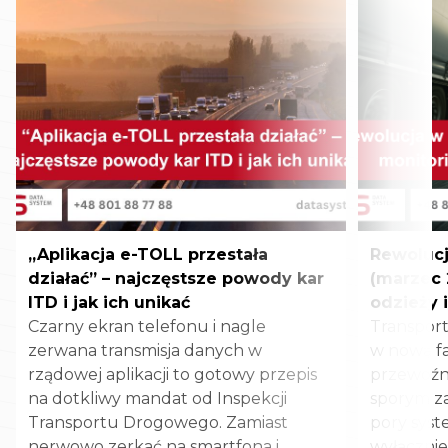
„Aplikacja e-TOLL przestała
Rewoluc
działać” – najczęstsze powody kar
(marzec 
ITD i jak ich unikać
odzieży 
Czarny ekran telefonu i nagle
Transpor
zerwana transmisja danych w
w nową fa
rządowej aplikacji to gotowy przepis
przewoźn
na dotkliwy mandat od Inspekcji
sporym za
Transportu Drogowego. Zamiast
pory syst
nerwowo zerkać na smartfona i
wyłącznie