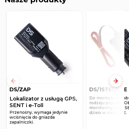
Poprzedni
Nast
DS/ZAP
DS/1STEL/LTE
Do montażu w kab
Lokalizator z usługą GPS,
rodzaju pojazdu. O
SENT i e-Toll
monitoring GPS, S
Przenośny, wymaga jedynie
działa w sieci LTE.
wciśnięcia do gniazda
zapalniczki.