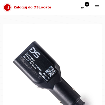
Przejdź do treści
0
Zaloguj do DSLocate