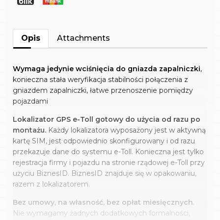
Opis
Attachments
Wymaga jedynie wciśnięcia do gniazda zapalniczki
,
konieczna stała weryfikacja stabilności połączenia z
gniazdem zapalniczki, łatwe przenoszenie pomiędzy
pojazdami
Lokalizator GPS e-Toll gotowy do użycia od razu po
montażu.
Każdy lokalizatora wyposażony jest w aktywną
kartę SIM, jest odpowiednio skonfigurowany i od razu
przekazuje dane do systemu e-Toll. Konieczna jest tylko
rejestracja firmy i pojazdu na stronie rządowej e-Toll przy
użyciu BiznesID. BiznesID znajduje się w opakowaniu,
razem z lokalizatorem.
Bez umowy, na własność, bez
opłat miesięcznych
.
Nie wymagamy żadnych dodatkowych formalności,