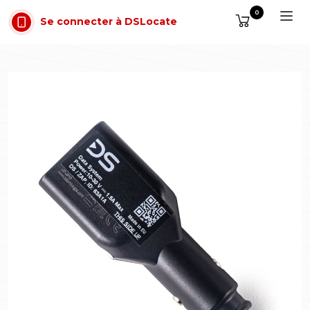
Aller au contenu
0
Se connecter à DSLocate