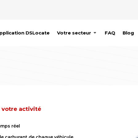
pplication DSLocate
Votre secteur
FAQ
Blog
 votre activité
emps réel
e carburant de chaque véhicule