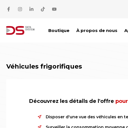
Aller au contenu
Boutique
À propos de nous
A
Véhicules frigorifiques
Découvrez les détails de l'offre
pour
Disposer d'une vue des véhicules en t
Surveiller la consommation moyenne d