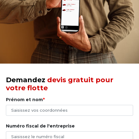
transmission des données ou de problèmes de signal
GPS d'une durée supérieure à 15 minutes. Si l'application
DSLocate est installée sur smartphone, les notifications
sont envoyées vers l'application et apparaissent à l'écran.
Si l'application DSLocate n'est pas utilisée sur
smartphone, les notifications sont envoyées à l'adresse
e-mail indiquée lors de la création du compte dans le
système DSLocate, accessible depuis le navigateur sur
un ordinateur classique.
Demandez
devis gratuit pour
votre flotte
Prénom et nom
Numéro fiscal de l'entreprise