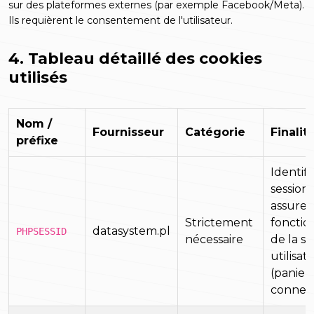
sur des plateformes externes (par exemple Facebook/Meta).
Ils requièrent le consentement de l'utilisateur.
4. Tableau détaillé des cookies
utilisés
Nom /
Fournisseur
Catégorie
Finalit
préfixe
Identif
sessio
assure 
Strictement
foncti
datasystem.pl
PHPSESSID
nécessaire
de la se
utilisat
(panier,
connex