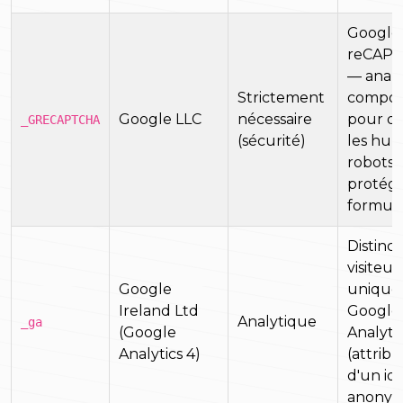
Google
reCAPT
— anal
Strictement
compor
Google LLC
nécessaire
pour di
_GRECAPTCHA
(sécurité)
les hum
robots 
protége
formula
Distinct
visiteur
Google
unique
Ireland Ltd
Google
Analytique
_ga
(Google
Analytic
Analytics 4)
(attribu
d'un ide
anonym