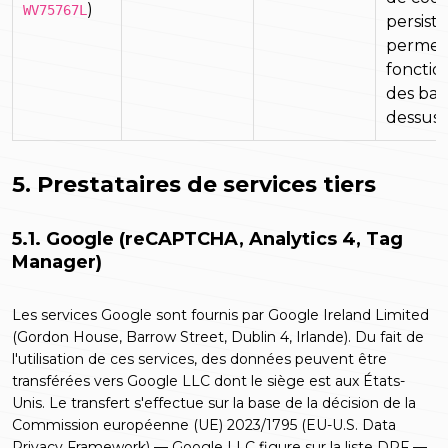
)
WV75767L
persista
permet
foncti
des bali
dessus
5. Prestataires de services tiers
5.1. Google (reCAPTCHA, Analytics 4, Tag
Manager)
Les services Google sont fournis par Google Ireland Limited
(Gordon House, Barrow Street, Dublin 4, Irlande). Du fait de
l'utilisation de ces services, des données peuvent être
transférées vers Google LLC dont le siège est aux États-
Unis. Le transfert s'effectue sur la base de la décision de la
Commission européenne (UE) 2023/1795 (EU-U.S. Data
Privacy Framework) — Google LLC figure sur la liste DPF —