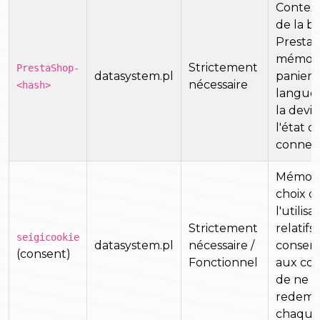
Context
de la b
Presta
mémori
Strictement
PrestaShop-
datasystem.pl
panier, 
nécessaire
<hash>
langue 
la devis
l'état d
connex
Mémoris
choix d
l'utilis
Strictement
relatifs
seigicookie
datasystem.pl
nécessaire /
consen
(consent)
Fonctionnel
aux coo
de ne p
redema
chaque 