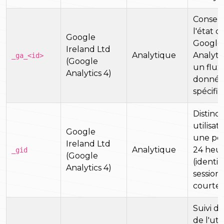
Conserv
l'état d
Google
Google
Ireland Ltd
Analytique
Analyti
_ga_<id>
(Google
un flux
Analytics 4)
donnée
spécifi
Distinct
utilisat
Google
une pér
Ireland Ltd
Analytique
24 heu
_gid
(Google
(identif
Analytics 4)
session
courte 
Suivi de
de l'uti