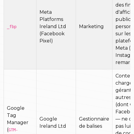
des fins
Meta
d'affic
Platforms
publici
Ireland Ltd
Marketing
personn
_fbp
(Facebook
sur les
Pixel)
platef
Meta (F
Instag
remark
Conten
chargea
gérant 
autres b
(dont G
Google
Faceboo
Tag
Google
Gestionnaire
— ne d
Manager
Ireland Ltd
de balises
pas lu
(
GTM-
de cook