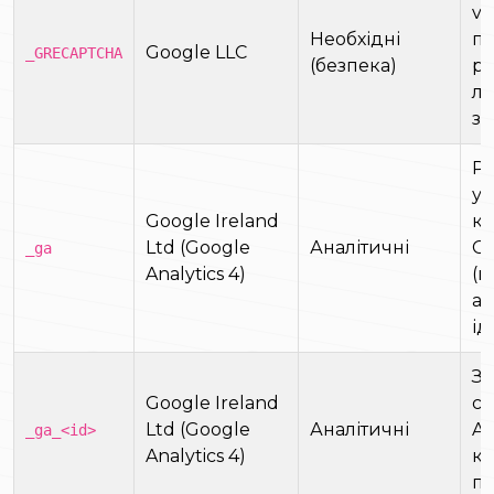
v3
Необхідні
по
Google LLC
_GRECAPTCHA
(безпека)
ро
лю
за
Ро
ун
Google Ireland
ко
Ltd (Google
Аналітичні
Go
_ga
Analytics 4)
(п
ан
ід
Зб
Google Ireland
се
Ltd (Google
Аналітичні
An
_ga_<id>
Analytics 4)
ко
по