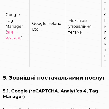
те
ни
Google
GA
Tag
Механізм
Pi
Google Ireland
Manager
управління
не
Ltd
(
тегами
по
GTM-
)
co
WV75767L
ко
за
н
те
5. Зовнішні постачальники послуг
5.1. Google (reCAPTCHA, Analytics 4, Tag
Manager)