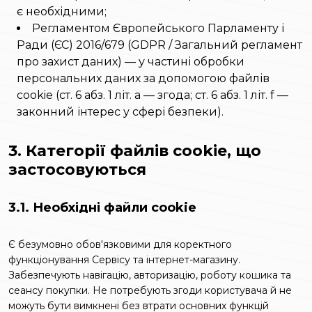
є необхідними;
Регламентом Європейського Парламенту і
Ради (ЄС) 2016/679 (GDPR / Загальний регламент
про захист даних) — у частині обробки
персональних даних за допомогою файлів
cookie (ст. 6 абз. 1 літ. a — згода; ст. 6 абз. 1 літ. f —
законний інтерес у сфері безпеки).
3. Категорії файлів cookie, що
застосовуються
3.1. Необхідні файли cookie
Є безумовно обов'язковими для коректного
функціонування Сервісу та інтернет-магазину.
Забезпечують навігацію, авторизацію, роботу кошика та
сеансу покупки. Не потребують згоди користувача й не
можуть бути вимкнені без втрати основних функцій