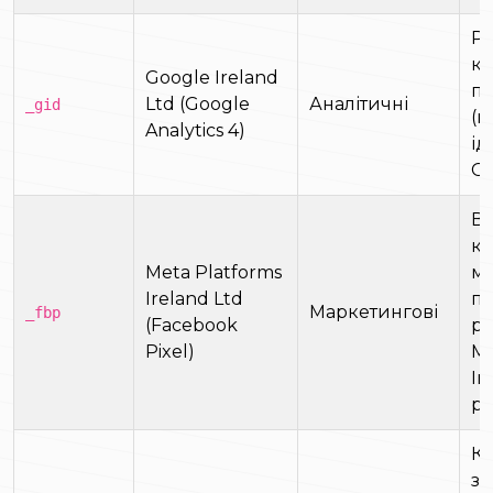
Ро
ко
Google Ireland
пр
Ltd (Google
Аналітичні
_gid
(к
Analytics 4)
ід
GA
Ві
ко
Meta Platforms
ме
Ireland Ltd
пе
Маркетингові
_fbp
(Facebook
ре
Pixel)
Me
In
р
Ко
за