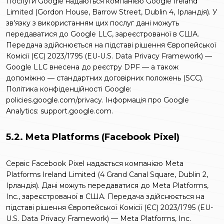
Послуги Google надаються компанією Google Ireland
Limited (Gordon House, Barrow Street, Dublin 4, Ірландія). У
зв'язку з використанням цих послуг дані можуть
передаватися до Google LLC, зареєстрованої в США.
Передача здійснюється на підставі рішення Європейської
Комісії (ЄС) 2023/1795 (EU-U.S. Data Privacy Framework) —
Google LLC внесена до реєстру DPF — а також
допоміжно — стандартних договірних положень (SCC).
Політика конфіденційності Google:
policies.google.com/privacy
. Інформація про Google
Analytics:
support.google.com
.
5.2. Meta Platforms (Facebook Pixel)
Сервіс Facebook Pixel надається компанією Meta
Platforms Ireland Limited (4 Grand Canal Square, Dublin 2,
Ірландія). Дані можуть передаватися до Meta Platforms,
Inc., зареєстрованої в США. Передача здійснюється на
підставі рішення Європейської Комісії (ЄС) 2023/1795 (EU-
U.S. Data Privacy Framework) — Meta Platforms, Inc.