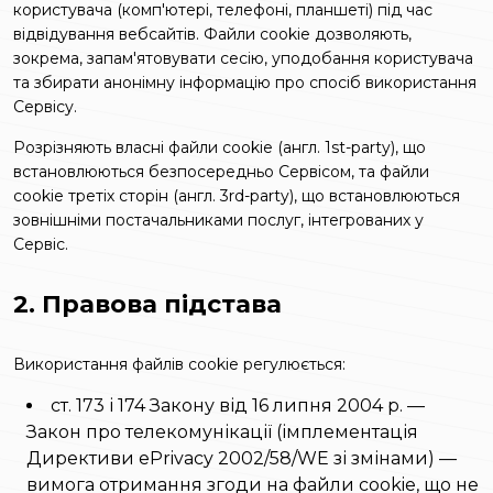
користувача (комп'ютері, телефоні, планшеті) під час
відвідування вебсайтів. Файли cookie дозволяють,
зокрема, запам'ятовувати сесію, уподобання користувача
та збирати анонімну інформацію про спосіб використання
Сервісу.
Розрізняють власні файли cookie (англ.
1st-party
), що
встановлюються безпосередньо Сервісом, та файли
cookie третіх сторін (англ.
3rd-party
), що встановлюються
зовнішніми постачальниками послуг, інтегрованих у
Сервіс.
2. Правова підстава
Використання файлів cookie регулюється:
ст. 173 і 174 Закону від 16 липня 2004 р. —
Закон про телекомунікації (імплементація
Директиви ePrivacy 2002/58/WE зі змінами) —
вимога отримання згоди на файли cookie, що не