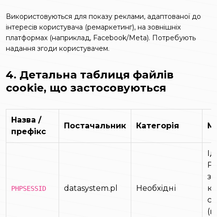
Використовуються для показу реклами, адаптованої до
інтересів користувача (ремаркетинг), на зовнішніх
платформах (наприклад, Facebook/Meta). Потребують
надання згоди користувачем.
4. Детальна таблиця файлів
cookie, що застосовуються
Назва /
Постачальник
Категорія
М
префікс
Ід
PH
за
datasystem.pl
Необхідні
ко
PHPSESSID
се
(к