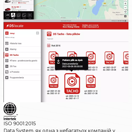
ISO 9001:2015
Data System, як одна з небагатьох компаній у