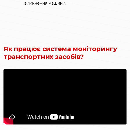
вимкнення машини.
Як працює система моніторингу
транспортних засобів?