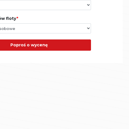
w floty
Poproś o wycenę