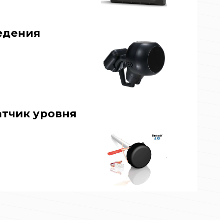
едения
тчик уровня