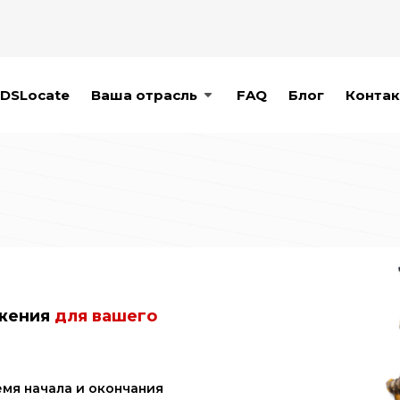
DSLocate
Ваша отрасль
FAQ
Блог
Контак
ожения
для вашего
мя начала и окончания