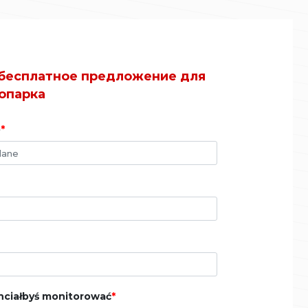
бесплатное предложение для
опарка
o
hciałbyś monitorować