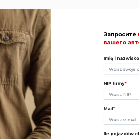
Запросите
вашего авт
Imię i nazwisk
NIP firmy
Mail
Ile pojazdów c