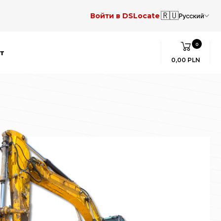
🇷🇺
Войти в DSLocate
Русский
0
т
0,00 PLN