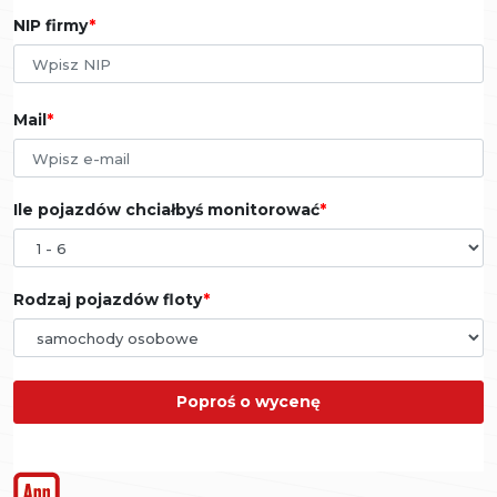
NIP firmy
Mail
Ile pojazdów chciałbyś monitorować
Rodzaj pojazdów floty
Poproś o wycenę