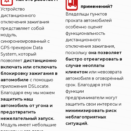
применений?
Устройство
Владельцы пунктов
дистанционного
проката автомобилей
отключения зажигания
особенно оценят
представляет собой
функциональность
модуль,
дистанционного
синхронизированный с
отключения зажигания,
GPS-трекером Data
поскольку
она позволяет
System, который
быстро отреагировать в
позволяет
дистанционно
случае неоплаты
включать или отключать
клиентом
или невозврата
блокировку зажигания в
автомобиля в оговорённый
автомобиле
с помощью
срок. Благодаря этой
приложения DSLocate.
функции
Благодаря ему мы можем
предприниматели могут
защитить наш
защитить свои интересы и
автомобиль от угона и
минимизировать риск
предотвратить
неблагоприятных
нежелательный запуск.
ситуаций.
Модуль имеет небольшие