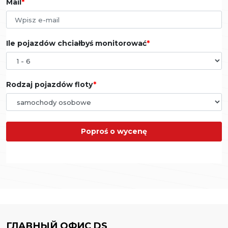
Mail
Ile pojazdów chciałbyś monitorować
Rodzaj pojazdów floty
Poproś o wycenę
ГЛАВНЫЙ ОФИС DS