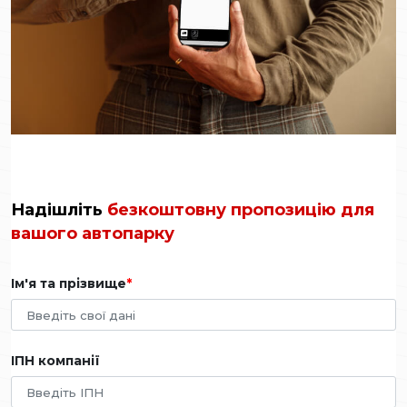
Надішліть
безкоштовну пропозицію для
вашого автопарку
Ім'я та прізвище
ІПН компанії