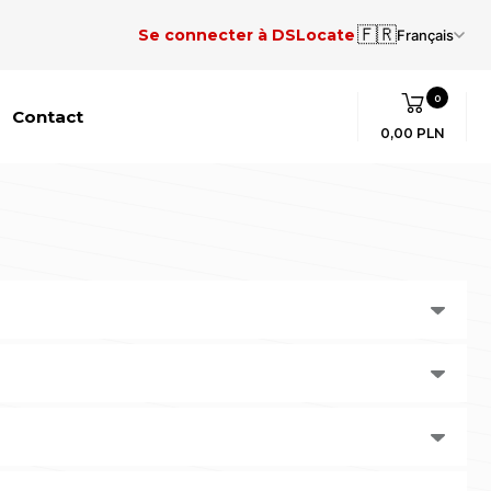
🇫🇷
Se connecter à DSLocate
Français
0
Contact
0,00 PLN
 abpa A. Baraniaka 88b, dans le bâtiment C.
us sommes le plus grand fournisseur de services e-TOLL en