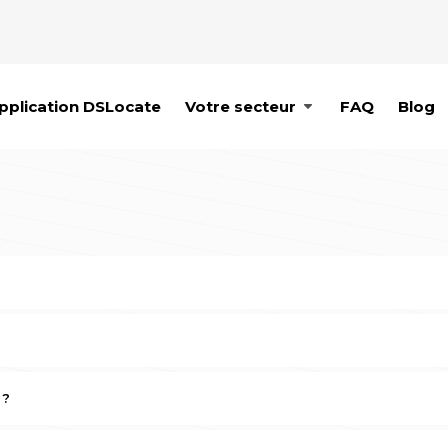
pplication DSLocate
Votre secteur
FAQ
Blog
lexe de bureaux Malta Office Park, en face du lac Maltański, rue
lliers de véhicules appartenant à environ deux mille clients. No
 ?
le site internet.