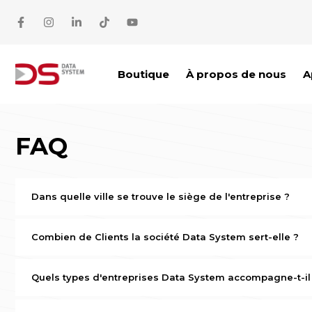
Aller au contenu
Boutique
À propos de nous
A
FAQ
Dans quelle ville se trouve le siège de l'entreprise ?
Le siège de Data System est situé à Poznań, dans le comp
Combien de Clients la société Data System sert-elle ?
L'entreprise compte dans sa base plusieurs dizaines de mi
Pologne.
Quels types d'entreprises Data System accompagne-t-il
La liste des entreprises clientes de Data System figure sur 