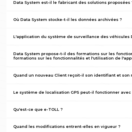
Data System est-il le fabricant des solutions proposées 
Data System est à la fois fabricant et distributeur des sys
hébergée dans une salle informatique certifiée, jusqu'à l
Où Data System stocke-t-il les données archivées ?
Toutes les données sont stockées dans la salle informatiqu
liaisons Internet provenant de plusieurs fournisseurs distin
L'application du système de surveillance des véhicules 
Data System dispose d'une application mobile dédiée pou
gratuitement depuis l'App Store et Google Play. L'applic
Data System propose-t-il des formations sur les fonction
bureau.
formations sur les fonctionnalités et l'utilisation de l'a
Sur notre site sont disponibles des vidéos didactiques pe
bénéficient d'un support technique. Il suffit de poser sa
Quand un nouveau Client reçoit-il son identifiant et son
En cas d'achat de traceurs GPS e-TOLL sur notre site web,
procédure est décrite ici. Pour les clients qui achètent d
Le système de localisation GPS peut-il fonctionner avec d
sont communiqués par les collaborateurs du service techn
Pour l'intégration avec des systèmes informatiques exter
par exemple, le système RH du client peut recevoir en te
Qu'est-ce que e-TOLL ?
vérifier les dates et lieux des visites clients effectuées p
Le système e-TOLL est une solution moderne conçue, mise
péages sur les sections de routes payantes en Pologne, g
Quand les modifications entrent-elles en vigueur ?
positionnement de l'utilisateur par localisation satellitaire