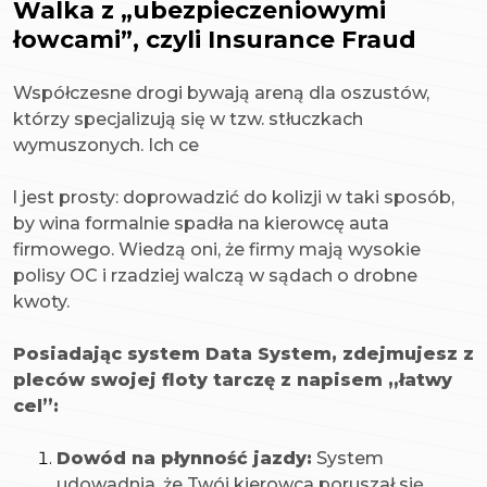
Walka z „ubezpieczeniowymi
łowcami”, czyli Insurance Fraud
Współczesne drogi bywają areną dla oszustów,
którzy specjalizują się w tzw. stłuczkach
wymuszonych. Ich ce
l jest prosty: doprowadzić do kolizji w taki sposób,
by wina formalnie spadła na kierowcę auta
firmowego. Wiedzą oni, że firmy mają wysokie
polisy OC i rzadziej walczą w sądach o drobne
kwoty.
Posiadając system Data System, zdejmujesz z
pleców swojej floty tarczę z napisem „łatwy
cel”:
Dowód na płynność jazdy:
System
udowadnia, że Twój kierowca poruszał się