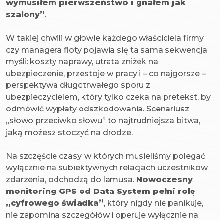
wymusiłem pierwszeństwo i gnałem jak
szalony”
.
W takiej chwili w głowie każdego właściciela firmy
czy managera floty pojawia się ta sama sekwencja
myśli: koszty naprawy, utrata zniżek na
ubezpieczenie, przestoje w pracy i – co najgorsze –
perspektywa długotrwałego sporu z
ubezpieczycielem, który tylko czeka na pretekst, by
odmówić wypłaty odszkodowania. Scenariusz
„słowo przeciwko słowu” to najtrudniejsza bitwa,
jaką możesz stoczyć na drodze.
Na szczęście czasy, w których musieliśmy polegać
wyłącznie na subiektywnych relacjach uczestników
zdarzenia, odchodzą do lamusa.
Nowoczesny
monitoring GPS od Data System pełni rolę
„cyfrowego świadka”
, który nigdy nie panikuje,
nie zapomina szczegółów i operuje wyłącznie na