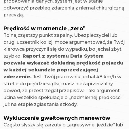
próbkowania danych, system jest w stanie
odtworzyć przebieg zdarzenia z niemal chirurgiczną
precyzją.
Prędkość w momencie „zero”
To najczęstszy punkt zapalny. Ubezpieczyciel lub
drugi uczestnik kolizji może argumentować, że Twój
kierowca przyczynił się do wypadku, bo jechał zbyt
szybko.
Raport z systemu Data System
pozwala wykazać dokładną prędkość pojazdu
w każdej sekundzie poprzedzającej
zderzenie.
Jeśli Twój pracownik jechał 48 km/h w
strefie do pięćdziesiątki, masz niezaprzeczalny
dowód, że przestrzegał przepisów. Taki argument
ucina wszelkie spekulacje o „nadmiernej prędkości”
już na etapie zgłaszania szkody.
Wykluczenie gwałtownych manewrów
Często słyszy się zarzuty o „agresywnej jeździe” lub