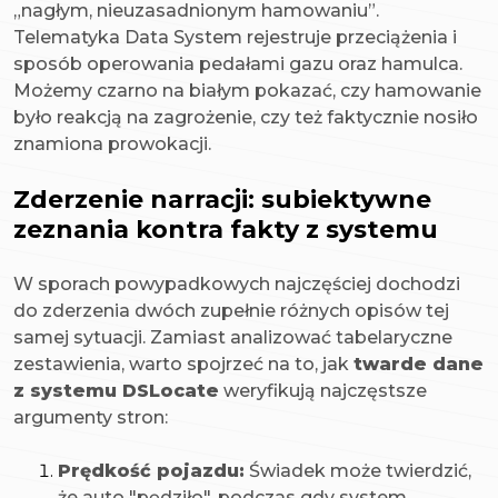
„nagłym, nieuzasadnionym hamowaniu”.
Telematyka Data System rejestruje przeciążenia i
sposób operowania pedałami gazu oraz hamulca.
Możemy czarno na białym pokazać, czy hamowanie
było reakcją na zagrożenie, czy też faktycznie nosiło
znamiona prowokacji.
Zderzenie narracji: subiektywne
zeznania kontra fakty z systemu
W sporach powypadkowych najczęściej dochodzi
do zderzenia dwóch zupełnie różnych opisów tej
samej sytuacji. Zamiast analizować tabelaryczne
zestawienia, warto spojrzeć na to, jak
twarde dane
z systemu DSLocate
weryfikują najczęstsze
argumenty stron:
Prędkość pojazdu:
Świadek może twierdzić,
że auto "pędziło", podczas gdy system