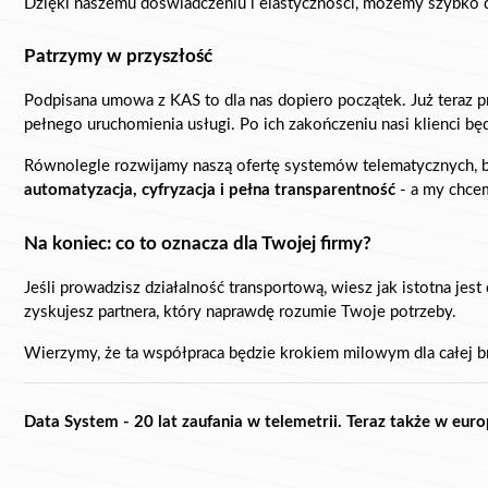
Dzięki naszemu doświadczeniu i elastyczności, możemy szybko d
Patrzymy w przyszłość
Podpisana umowa z KAS to dla nas dopiero początek. Już teraz 
pełnego uruchomienia usługi. Po ich zakończeniu nasi klienci bę
automatyzacja, cyfryzacja i pełna transparentność
 - a my chce
Na koniec: co to oznacza dla Twojej firmy?
Jeśli prowadzisz działalność transportową, wiesz jak istotna jes
zyskujesz partnera, który naprawdę rozumie Twoje potrzeby.
Wierzymy, że ta współpraca będzie krokiem milowym dla całej b
Data System - 20 lat zaufania w telemetrii. Teraz także w eur