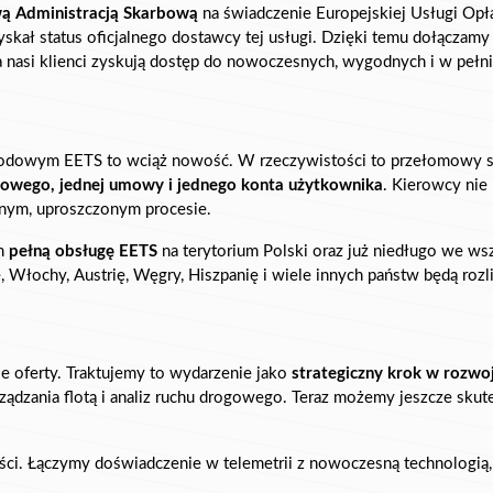
ą Administracją Skarbową
 na świadczenie Europejskiej Usługi Opł
zyskał status oficjalnego dostawcy tej usługi. Dzięki temu dołączamy
 a nasi klienci zyskują dostęp do nowoczesnych, wygodnych i w peł
arodowym EETS to wciąż nowość. W rzeczywistości to przełomowy s
dowego, jednej umowy i jednego konta użytkownika
. Kierowcy nie 
ednym, uproszczonym procesie.
m 
pełną obsługę EETS
 na terytorium Polski oraz już niedługo we wsz
, Włochy, Austrię, Węgry, Hiszpanię i wiele innych państw będą rozli
e oferty. Traktujemy to wydarzenie jako 
strategiczny krok w rozwo
ądzania flotą i analiz ruchu drogowego. Teraz możemy jeszcze skut
ości. Łączymy doświadczenie w telemetrii z nowoczesną technologią, o