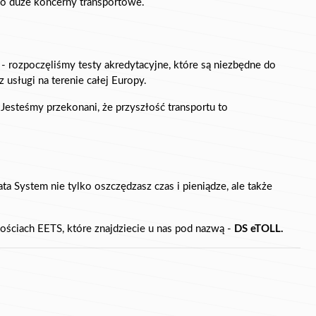
po duże koncerny transportowe.
 - rozpoczęliśmy testy akredytacyjne, które są niezbędne do 
 usługi na terenie całej Europy.
Równolegle rozwijamy naszą ofertę systemów telematycznych, by jeszcze lepiej integrować je z usługami płatności elektronicznych. Jesteśmy przekonani, że przyszłość transportu to 
a System nie tylko oszczędzasz czas i pieniądze, ale także 
ściach EETS, które znajdziecie u nas pod nazwą - 
DS eTOLL. 