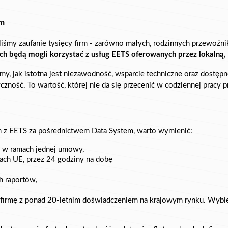
em
liśmy zaufanie tysięcy firm - zarówno małych, rodzinnych przewoźni
ych będą mogli korzystać z usług EETS oferowanych przez lokalną,
my, jak istotna jest niezawodność, wsparcie techniczne oraz dostęp
yczność. To wartość, której nie da się przecenić w codziennej pracy
ym z EETS za pośrednictwem 
Data System, warto wymienić:
E w ramach jednej umowy,
kach UE, przez 24 godziny na dobę
h raportów,
z firmę z ponad 20-letnim doświadczeniem na krajowym rynku. Wybier