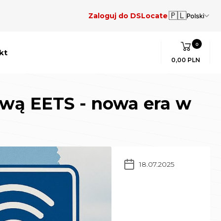
🇵🇱
Zaloguj do DSLocate
Polski
0
kt
0,00 PLN
ową EETS - nowa era w
18.07.2025