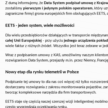
Z dumą informujemy, że 
Data System podpisał umowę z Krajow
zostaliśmy 
pierwszym i jedynym polskim operatorem
, który u
zagraniczne firmy) grona europejskich firm obsługujących EETS,
EETS - jeden system, wiele możliwości
Dla wielu przedsiębiorców działających w transporcie międzyn
całej Unii Europejskiej
 - przy użyciu 
jednego urządzenia pokła
wiele faktur z różnych źródeł. Wszystko jest teraz zebrane w j
Wraz z podpisaniem umowy z KAS, umożliwimy naszym kliento
rozwiązaniom Data System, przejazdy m.in. przez Niemcy, Francję
Nowy etap dla rynku telemetrii w Polsce
Podpisanie tej umowy to dla nas coś więcej niż tylko rozszerzeni
dostarczamy rozwiązania z zakresu monitorowania pojazdów, zarz
tworząc kompleksowe narzędzia dla firm transportowych.
EETS staje się częścią naszej szerszej wizji inteligentnej mobiln
często wyprzedzają oczekiwania rynku.