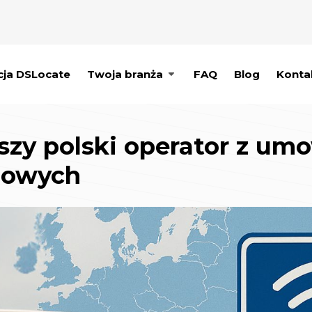
cja DSLocate
Twoja branża
FAQ
Blog
Konta
szy polski operator z um
ogowych