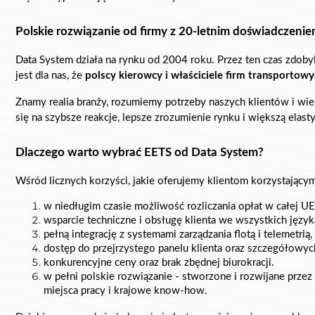
Polskie rozwiązanie od firmy z 20-letnim doświadczeni
Data System działa na rynku od 2004 roku. Przez ten czas zdoby
jest dla nas, że 
polscy kierowcy i właściciele firm transportow
Znamy realia branży, rozumiemy potrzeby naszych klientów i wie
się na szybsze reakcje, lepsze zrozumienie rynku i większą elast
Dlaczego warto wybrać EETS od Data System?
Wśród licznych korzyści, jakie oferujemy klientom korzystając
w niedługim czasie możliwość rozliczania opłat w całej U
wsparcie techniczne i obsługę klienta we wszystkich języ
pełną integrację z systemami zarządzania flotą i telemetrią,
dostęp do p
rzejrzystego panelu klienta oraz szczegółowyc
konkurencyjne ceny oraz brak zbędnej biurokracji.
w pełni polskie rozwiązanie - stworzone i rozwijane prze
miejsca pracy i krajowe know-how.