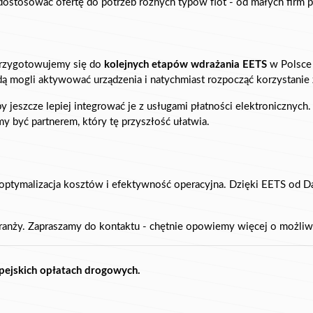
ostosować ofertę do potrzeb różnych typów flot - od małych firm 
przygotowujemy się do 
kolejnych etapów wdrażania EETS
 w Polsce
dą mogli aktywować urządzenia i natychmiast rozpocząć korzystanie z
my być partnerem, który tę przyszłość ułatwia.
t optymalizacja kosztów i efektywność operacyjna. Dzięki EETS od Dat
ranży. Zapraszamy do kontaktu - chętnie opowiemy więcej o możliwo
opejskich opłatach drogowych.