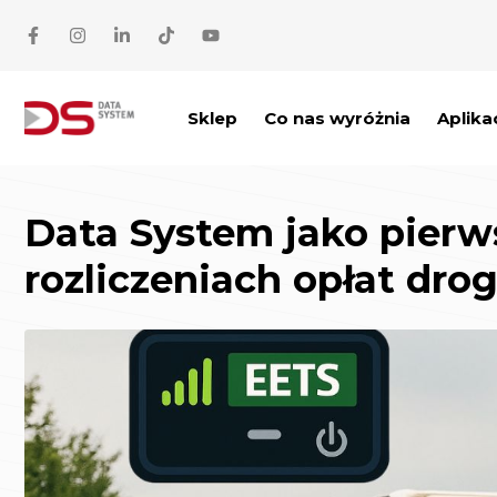
Przejdź do treści
Sklep
Co nas wyróżnia
Aplika
Data System jako pierw
rozliczeniach opłat dr