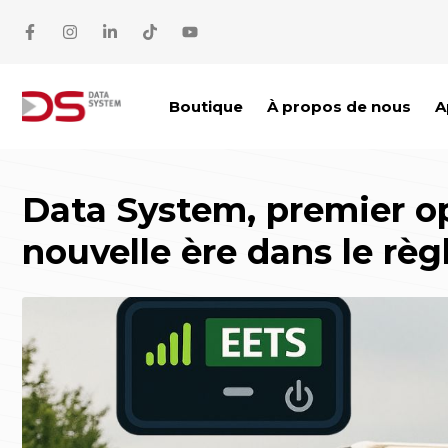
Aller au contenu
Boutique
À propos de nous
A
Data System, premier op
nouvelle ère dans le rè