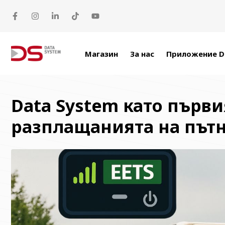
Прескачане към съдържанието
Магазин
За нас
Приложение D
Data System като първия
разплащанията на пътн