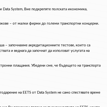
 Data System, Вие подкрепяте полската икономика, 
аркове – от малки фирми до големи транспортни концерни.
ша – започнахме акредитационните тестове, които са 
ата и веднага да започнат да използват услугата на 
ктронни плащания. Убедени сме, че бъдещето на транспорта 
одарение на EETS от Data System не само спестявате време 