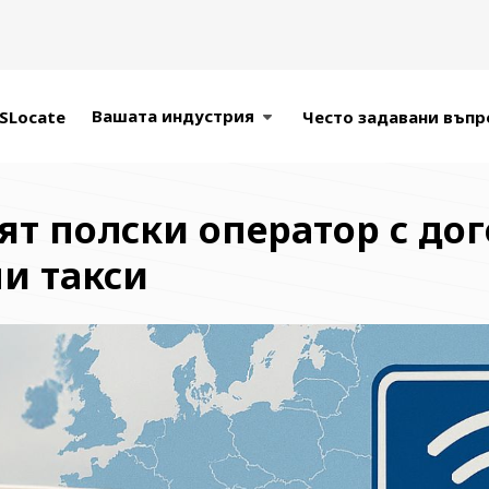
Вашата индустрия
SLocate
Често задавани въпр
т полски оператор с дого
и такси