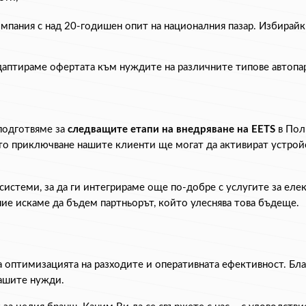
мпания с над 20-годишен опит на националния пазар. Избирайки
адаптираме офертата към нуждите на различните типове автоп
подготвяме за 
следващите етапи на внедряване на EETS
 в Пол
о приключване нашите клиенти ще могат да активират устройств
системи, за да ги интегрираме още по-добре с услугите за еле
 ние искаме да бъдем партньорът, който улеснява това бъдеще.
 оптимизацията на разходите и оперативната ефективност. Благ
Вашите нужди.