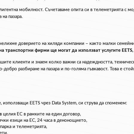
елигентна мобилност. Съчетаваме опита си в телеметрията с мо
 на пазара.
печелихме доверието на хиляди компании – както малки семейни
на транспортни фирми ще могат да използват услугите EETS,
шите клиенти и знаем колко важни са надеждността, техническ
-добро разбиране на пазара и по-голяма гъвкавост. Това е стой
, използващи EETS чрез 
Data System, си струва да споменем:
 целия ЕС в рамките на един договор,
чки езици на ЕС, 24 часа в денонощието,
опарка и телеметрията,
ети,