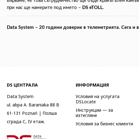
Вярваме, че това сътрудничество ще бъде крайъгълен камък
при нас ще намерите под името – 
DS eTOLL. 
Data System – 20 години доверие в телеметрията. Сега и 
DS ЦЕНТРАЛА
ИНФОРМАЦИЯ
Data System
Условия на услугата
DSLocate
ul. abpa A. Baraniaka 88 B
Инструкции — за
61-131 Poznań | Полша
изтегляне
сграда C, IV етаж.
Условия за бизнес клиенти