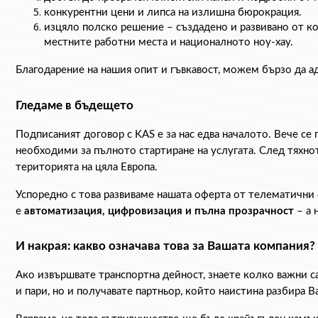
конкурентни цени и липса на излишна бюрокрация.
изцяло полско решение – създадено и развивано от ко
местните работни места и националното ноу-хау.
Благодарение на нашия опит и гъвкавост, можем бързо да 
Гледаме в бъдещето
Подписаният договор с KAS е за нас едва началото. Вече се 
необходими за пълното стартиране на услугата. След тяхнот
територията на цяла Европа.
Успоредно с това развиваме нашата оферта от телематични 
е 
автоматизация, цифровизация и пълна прозрачност
 – а
И накрая: какво означава това за Вашата компания?
Ако извършвате транспортна дейност, знаете колко важни са
и пари, но и получавате партньор, който наистина разбира 