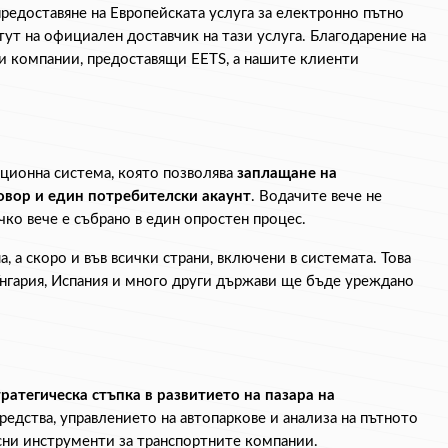
предоставяне на Европейската услуга за електронно пътно 
тут на официален доставчик на тази услуга. Благодарение на 
и компании, предоставящи EETS, а нашите клиенти 
ционна система, която позволява 
заплащане на 
овор и един потребителски акаунт
. Водачите вече не 
чко вече е събрано в един опростен процес.
, а скоро и във всички страни, включени в системата. Това 
Унгария, Испания и много други държави ще бъде уреждано 
тратегическа стъпка в развитието на пазара на 
едства, управлението на автопаркове и анализа на пътното 
сни инструменти за транспортните компании.