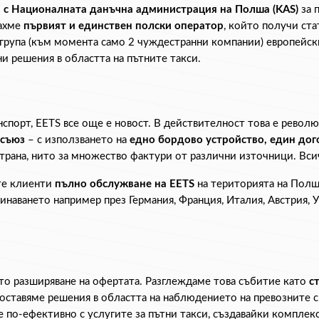
р с Националната данъчна администрация на Полша (KAS)
 за 
ахме 
първият и единствен полски оператор
, който получи ста
 група (към момента само 2 чуждестранни компании) европейск
и решения в областта на пътните такси.
порт, EETS все още е новост. В действителност това е револю
 съюз
 – с използването на 
едно бордово устройство, един дог
 страна, нито за множество фактури от различни източници. Вси
те клиенти 
пълно обслужване на EETS
 на територията на Полша
минаването например през Германия, Франция, Италия, Австрия, 
сто разширяване на офертата. Разглеждаме това събитие като 
с
оставяме решения в областта на наблюдението на превозните ср
по-ефективно с услугите за пътни такси, създавайки комплек