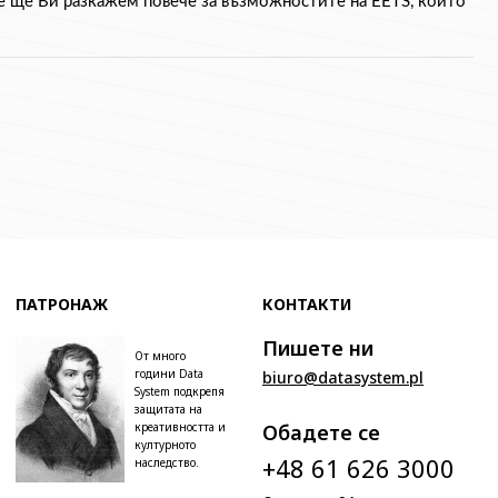
ие ще Ви разкажем повече за възможностите на EETS, които 
ПАТРОНАЖ
КОНТАКТИ
Пишете ни
От много
години Data
biuro@datasystem.pl
System подкрепя
защитата на
креативността и
Обадете се
културното
+48 61 626 3000
наследство.