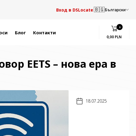
🇧🇬
Вход в DSLocate
Български
0
оси
Блог
Контакти
0,00 PLN
вор EETS – нова ера в
18.07.2025