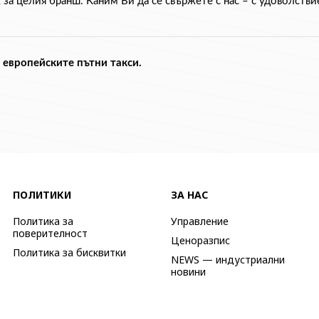
 за целия бранш. Каним Ви да се свържете с нас – с удоволств
в европейските пътни такси.
ПОЛИТИКИ
ЗА НАС
Политика за
Управление
поверителност
Ценоразпис
Политика за бисквитки
NEWS — индустриални
новини