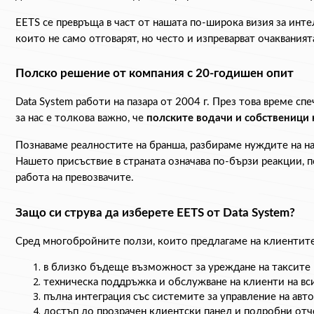
EETS се превръща в част от нашата по-широка визия за инт
които не само отговарят, но често и изпреварват очакванията
Полско решение от компания с 20-годишен опит
Data System работи на пазара от 2004 г. През това време с
за нас е толкова важно, че 
полските водачи и собственици 
Познаваме реалностите на бранша, разбираме нуждите на на
Нашето присъствие в страната означава по-бързи реакции, по
работа на превозвачите.
Защо си струва да изберете EETS от Data System?
Сред многобройните ползи, които предлагаме на клиентите
в близко бъдеще възможност за уреждане на таксите в
техническа поддръжка и обслужване на клиенти на вси
пълна интеграция със системите за управление на авт
достъп до п
розрачен клиентски панел и подробни отч