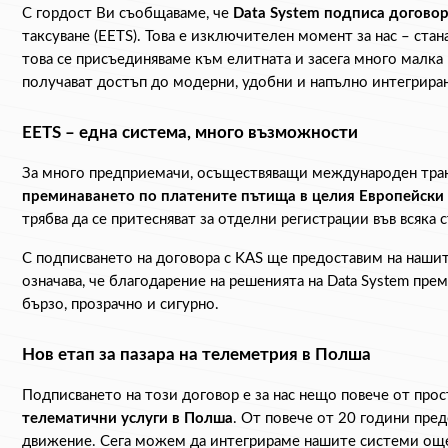
С гордост Ви съобщаваме, че 
Data System подписа догово
таксуване (EETS). Това е изключителен момент за нас – стан
това се присъединяваме към елитната и засега много малка
получават достъп до модерни, удобни и напълно интегриран
EETS – една система, много възможности
За много предприемачи, осъществяващи международен транс
преминаването по платените пътища в целия Европейски
трябва да се притесняват за отделни регистрации във всяка
С подписването на договора с KAS ще предоставим на наши
означава, че благодарение на решенията на Data System пре
бързо, прозрачно и сигурно.
Нов етап за пазара на телеметрия в Полша
Подписването на този договор е за нас нещо повече от про
телематични услуги в Полша
. От повече от 20 години пред
движение. Сега можем да интегрираме нашите системи още 