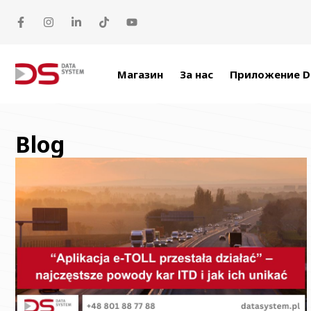
Прескачане към съдържанието
Магазин
За нас
Приложение D
Blog