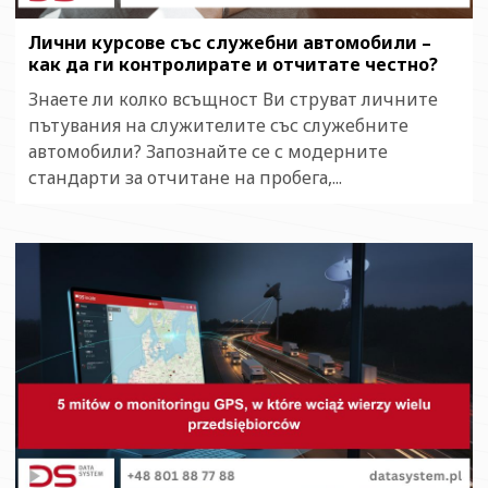
Лични курсове със служебни автомобили –
как да ги контролирате и отчитате честно?
Знаете ли колко всъщност Ви струват личните
пътувания на служителите със служебните
автомобили? Запознайте се с модерните
стандарти за отчитане на пробега,...