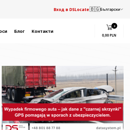
🇧🇬
Вход в DSLocate
Български
0
оси
Блог
Контакти
0,00 PLN