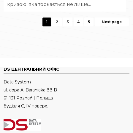
кризою, яка торкається не лише...
1
2
3
4
5
Next page
DS ЦЕНТРАЛЬНИЙ ОФІС
Data System
ul. abpa A. Baraniaka 88 B
61-131 Poznań | Польща
будівля C, IV поверх.