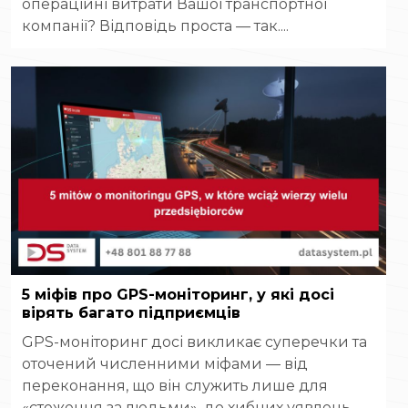
операційні витрати Вашої транспортної
компанії? Відповідь проста — так....
5 міфів про GPS-моніторинг, у які досі
вірять багато підприємців
GPS-моніторинг досі викликає суперечки та
оточений численними міфами — від
переконання, що він служить лише для
«стеження за людьми», до хибних уявлень,