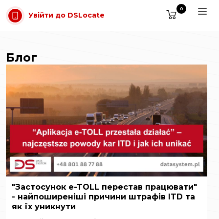
Перейти до основного вмісту
0
Увійти до DSLocate
Блог
"Застосунок e-TOLL перестав працювати"
- найпоширеніші причини штрафів ITD та
як їх уникнути