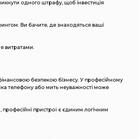
никнути одного штрафу, щоб інвестиція
ингом. Ви бачите, де знаходяться ваші
ня витратами.
 фінансовою безпекою бізнесу. У професійному
омка телефону або мить неуважності може
и, професійні пристрої є єдиним логічним