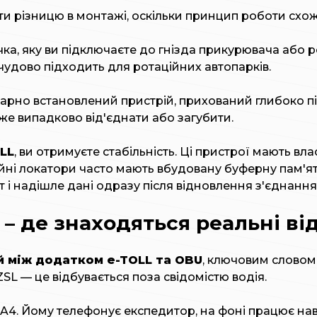
іти різницю в монтажі, оскільки принцип роботи схо
а, яку ви підключаєте до гнізда прикурювача або 
 чудово підходить для ротаційних автопарків.
арно встановлений пристрій, прихований глибоко п
оже випадково від'єднати або загубити.
LL
, ви отримуєте стабільність. Ці пристрої мають в
ійні локатори часто мають вбудовану буферну пам'ят
 і надішле дані одразу після відновлення з'єднання
– де знаходяться реальні ві
й між додатком e-TOLL та OBU
, ключовим словом
SL — це відбувається поза свідомістю водія.
ку A4. Йому телефонує експедитор, на фоні працює на