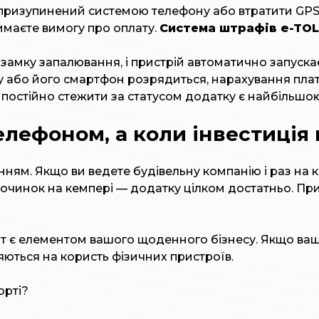
ризупинений системою телефону або втратити GPS-си
римаєте вимогу про оплату.
Система штрафів e-TOL
замку запалювання, і пристрій автоматично запускає
у або його смартфон розрядиться, нарахування плат
і постійно стежити за статусом додатку є найбільшо
елефоном, а коли інвестиція 
ням. Якщо ви ведете будівельну компанію і раз на 
починок на кемпері — додатку цілком достатньо. Пр
т є елементом вашого щоденного бізнесу. Якщо ваші
ються на користь фізичних пристроїв.
орті?