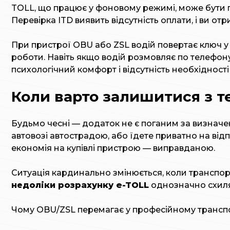
TOLL, що працює у фоновому режимі, може бути п
Перевірка ITD виявить відсутність оплати, і ви от
При пристрої OBU або ZSL водій повертає ключ у 
роботи. Навіть якщо водій розмовляє по телефон
психологічний комфорт і відсутність необхідност
Коли варто залишитися з т
Будьмо чесні — додаток не є поганим за визначен
автовозі автострадою, або їдете приватно на від
економія на купівлі пристрою — виправданою.
Ситуація кардинально змінюється, коли транспор
недоліки розрахунку e-TOLL
однозначно схиля
Чому OBU/ZSL перемагає у професійному трансп