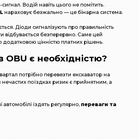
гнал. Водій навіть цього не помітить.
L
нараховує безжально — це бінарна система.
ться. Діоди сигналізують про правильність
и відбувається безперервно. Саме цей
ю додатковою цінністю платних рішень.
в OBU є необхідністю?
квартал потрібно перевезти екскаватор на
и нечастих поїздках ризик є прийнятним, а
 автомобілі їздять регулярно,
переваги та