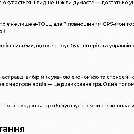
ю окупається швидше, ніж ви думаєте — достатньо у
то є не лише e-TOLL, але й повноцінним GPS-монітор
ії.
днієї системи, що полегшує бухгалтерію та управлін
асправді вибір між уявною економією та спокоєм і
ся на смартфон водія — це ризикована гра. Одна пол
 зняти з водіїв тягар обслуговування системи оплат
тання