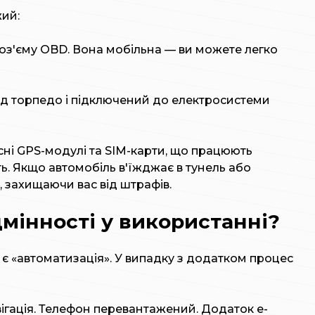
жий:
роз'єму OBD. Вона мобільна — ви можете легко
ід торпедо і підключений до електросистеми
ласні GPS-модулі та SIM-карти, що працюють
ь. Якщо автомобіль в'їжджає в тунель або
, захищаючи вас від штрафів.
дмінності у використанні?
 є «автоматизація». У випадку з додатком процес
вігація. Телефон перевантажений. Додаток e-