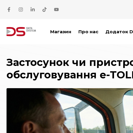
Перейти до основного вмісту
Магазин
Про нас
Додаток D
Застосунок чи пристро
обслуговування e-TOL