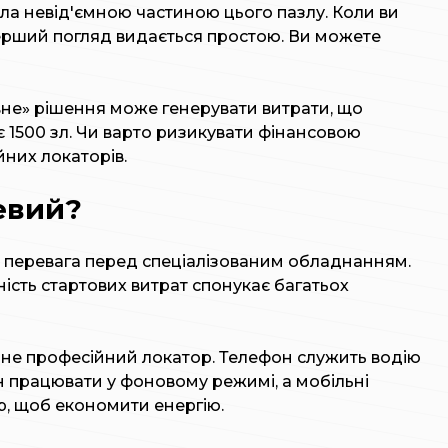
ала невід'ємною частиною цього пазлу. Коли ви
перший погляд видається простою. Ви можете
вне» рішення може генерувати витрати, що
1500 зл. Чи варто ризикувати фінансовою
йних локаторів.
евий?
а перевага перед спеціалізованим обладнанням.
ність стартових витрат спонукає багатьох
 не професійний локатор. Телефон служить водію
н працювати у фоновому режимі, а мобільні
р, щоб економити енергію.