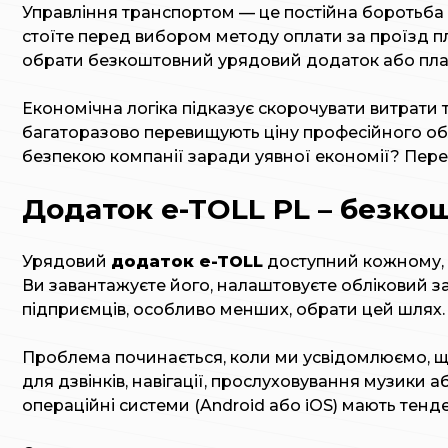
Управління транспортом — це постійна боротьба з
стоїте перед вибором методу оплати за проїзд п
обрати безкоштовний урядовий додаток або плат
Економічна логіка підказує скорочувати витрати
багаторазово перевищують ціну професійного об
безпекою компанії заради уявної економії? Перев
Додаток e-TOLL PL – безко
Урядовий
додаток e-TOLL
доступний кожному, х
Ви завантажуєте його, налаштовуєте обліковий за
підприємців, особливо менших, обрати цей шлях.
Проблема починається, коли ми усвідомлюємо, щ
для дзвінків, навігації, прослуховування музики
операційні системи (Android або iOS) мають тен