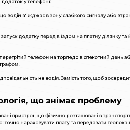
 додаток у телефоні:
що водій в'їжджає в зону слабкого сигналу або втрач
запуск додатку перед в'їздом на платну ділянку та й
ерегрітий телефон на торпедо в спекотний день або
штрафом.
овідальність на водія. Замість того, щоб зосередити
ологія, що знімає проблему
ані пристрої, що фізично розташовані в транспортн
 точно нараховувати плату та передавати геолокаці