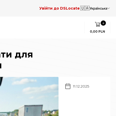
🇺🇦
Увійти до DSLocate
Українська
0
0,00 PLN
ати для
и
11.12.2025