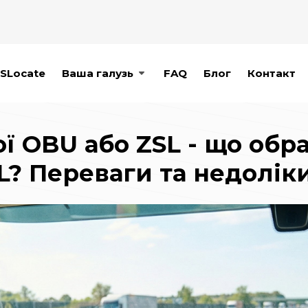
SLocate
Ваша галузь
FAQ
Блог
Контакт
ї OBU або ZSL - що обр
L? Переваги та недолік