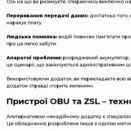
Ось на що ви ризикуєте, спираючись виключно на
Переривання передачі даних:
достатньо того, 
нарахує плату.
Людська помилка:
водій повинен пам'ятати про 
про це легко забути.
Апаратні проблеми:
розряджений акумулятор, п
це сценарії, що закінчуються адміністративним 
Використовуючи додаток, ви перекладаєте всю відп
додаток справді «горить зеленим».
Пристрої OBU та ZSL – техн
Альтернативою ненадійному додатку є спеціалізов
Це обладнання, розроблене лише з однією метою: