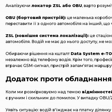
Аналізуючи
локатор ZSL або OBU
, варто розум
OBU (бортовий пристрій):
це маленька коробочк
переставити її з одного автомобіля на інший, що
ZSL (зовнішня система локалізації):
це стаціон
автомобіля. Водій не має до нього доступу, не м
Обираючи рішення на кшталт
Data System e-TO
незалежно від телефону водія. Крім того, профес
втрачає GSM-сигнал, пристрій запам'ятає маршрут
Додаток проти обладнання 
Коли ми розмірковуємо над темою
відмінносте
є ручним і схильним до помилок. У випадку OBU/Z
Уявіть ситуацію: водій в'їжджає на платну ділян