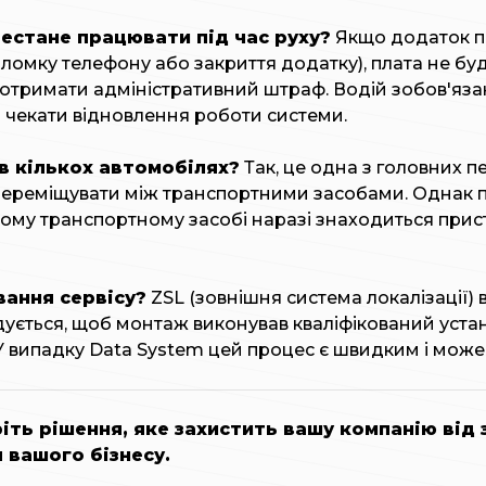
рестане працювати під час руху?
Якщо додаток пр
оломку телефону або закриття додатку), плата не буд
 отримати адміністративний штраф. Водій зобов'яз
 чекати відновлення роботи системи.
в кількох автомобілях?
Так, це одна з головних п
переміщувати між транспортними засобами. Однак пам
 якому транспортному засобі наразі знаходиться при
вання сервісу?
ZSL (зовнішня система локалізації)
ється, щоб монтаж виконував кваліфікований устан
. У випадку Data System цей процес є швидким і може
іть рішення, яке захистить вашу компанію від 
 вашого бізнесу.