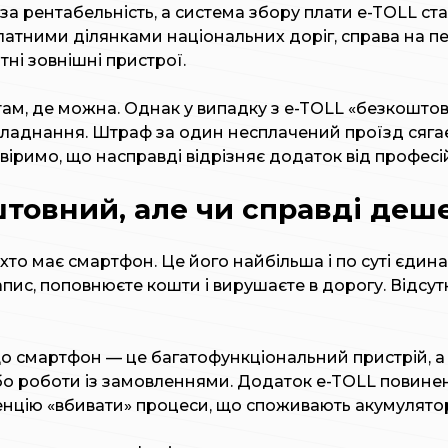
а рентабельність, а система збору плати e-TOLL ст
латними ділянками національних доріг, справа на 
ні зовнішні пристрої.
 там, де можна. Однак у випадку з e-TOLL «безкошто
ладнання. Штраф за один несплачений проїзд сягає 
іримо, що насправді відрізняє додаток від професі
штовний, але чи справді деш
то має смартфон. Це його найбільша і по суті єдин
пис, поповнюєте кошти і вирушаєте в дорогу. Відсут
о смартфон — це багатофункціональний пристрій, а
 або роботи із замовленнями. Додаток e-TOLL повине
денцію «вбивати» процеси, що споживають акумулято