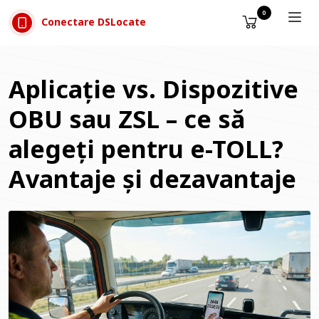
Sari la conținut
0
Conectare DSLocate
Aplicație vs. Dispozitive
OBU sau ZSL – ce să
alegeți pentru e-TOLL?
Avantaje și dezavantaje