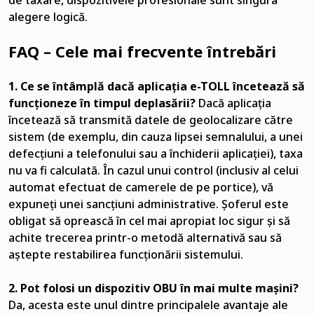
de taxare, dispozitivele profesionale sunt singura
alegere logică.
FAQ – Cele mai frecvente întrebări
1. Ce se întâmplă dacă aplicația e-TOLL încetează să
funcționeze în timpul deplasării?
Dacă aplicația
încetează să transmită datele de geolocalizare către
sistem (de exemplu, din cauza lipsei semnalului, a unei
defecțiuni a telefonului sau a închiderii aplicației), taxa
nu va fi calculată. În cazul unui control (inclusiv al celui
automat efectuat de camerele de pe portice), vă
expuneți unei sancțiuni administrative. Șoferul este
obligat să oprească în cel mai apropiat loc sigur și să
achite trecerea printr-o metodă alternativă sau să
aștepte restabilirea funcționării sistemului.
2. Pot folosi un dispozitiv OBU în mai multe mașini?
Da, acesta este unul dintre principalele avantaje ale