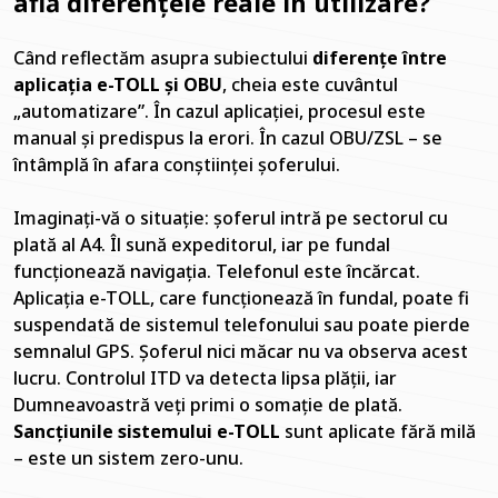
află diferențele reale în utilizare?
Când reflectăm asupra subiectului
diferențe între
aplicația e-TOLL și OBU
, cheia este cuvântul
„automatizare”. În cazul aplicației, procesul este
manual și predispus la erori. În cazul OBU/ZSL – se
întâmplă în afara conștiinței șoferului.
Imaginați-vă o situație: șoferul intră pe sectorul cu
plată al A4. Îl sună expeditorul, iar pe fundal
funcționează navigația. Telefonul este încărcat.
Aplicația e-TOLL, care funcționează în fundal, poate fi
suspendată de sistemul telefonului sau poate pierde
semnalul GPS. Șoferul nici măcar nu va observa acest
lucru. Controlul ITD va detecta lipsa plății, iar
Dumneavoastră veți primi o somație de plată.
Sancțiunile sistemului e-TOLL
sunt aplicate fără milă
– este un sistem zero-unu.