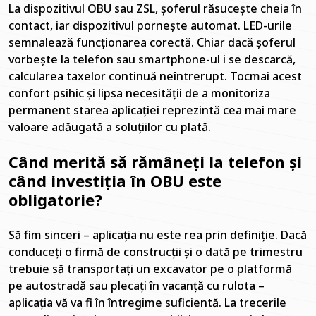
La dispozitivul OBU sau ZSL, șoferul răsucește cheia în
contact, iar dispozitivul pornește automat. LED-urile
semnalează funcționarea corectă. Chiar dacă șoferul
vorbește la telefon sau smartphone-ul i se descarcă,
calcularea taxelor continuă neîntrerupt. Tocmai acest
confort psihic și lipsa necesității de a monitoriza
permanent starea aplicației reprezintă cea mai mare
valoare adăugată a soluțiilor cu plată.
Când merită să rămâneți la telefon și
când investiția în OBU este
obligatorie?
Să fim sinceri – aplicația nu este rea prin definiție. Dacă
conduceți o firmă de construcții și o dată pe trimestru
trebuie să transportați un excavator pe o platformă
pe autostradă sau plecați în vacanță cu rulota –
aplicația vă va fi în întregime suficientă. La trecerile