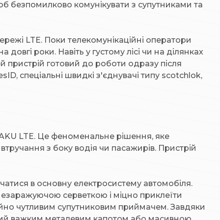
щоб безпомилково комунікувати з супутниками та
мережі LTE. Поки телекомунікаційні оператори
 довгі роки. Навіть у густому лісі чи на ділянках
ей пристрій готовий до роботи одразу після
ID, спеціальні швидкі з'єднувачі типу scotchlok,
AKU LTE. Це феноменальне рішення, яке
тручання з боку водія чи пасажирів. Пристрій
учатися в основну електросистему автомобіля.
незаражуючою серветкою і міцно приклеїти
айно чутливим супутниковим приймачем. Завдяки
критий важким металевим капотом або масивною