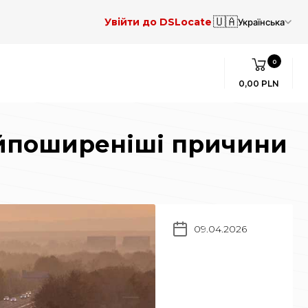
🇺🇦
Увійти до DSLocate
Українська
0
0,00 PLN
найпоширеніші причини
09.04.2026