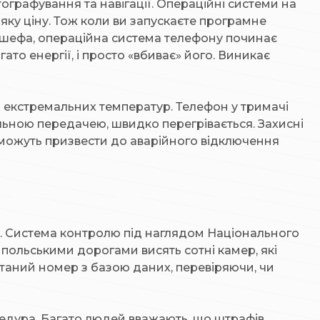
ографування та навігації. Операційні системи на
яку ціну. Тож коли ви запускаєте програмне
д шефа, операційна система телефону починає
ато енергії, і просто «вбиває» його. Виникає
о екстремальних температур. Телефон у тримачі
льною передачею, швидко перегрівається. Захисні
 можуть призвести до аварійного відключення
м. Система контролю під наглядом Національного
польськими дорогами висять сотні камер, які
таний номер з базою даних, перевіряючи, чи
цедура. Багато людей вважають, що штрафів