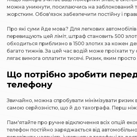
можна уникнути, посилаючись на заблокований те
жорстким. Обов'язок забезпечити постійну і прав
Про які суми йде мова? Для легкових автомобілі
перевищують цей ліміт, штраф становить 500 злоти
обходиться приблизно в 1500 злотих за кожен д
багато тижнів. За цей час водій може проїхати ту
лягає вимога оплатити тисячі. Ризик, яким просто
Що потрібно зробити перед
телефону
Звичайно, можна спробувати мінімізувати ризик 
самою серйозністю, що й до тахографа. Перш ніж
Пам'ятайте про ручне відключення всіх опцій еко
телефон постійно заряджається від автомобільног