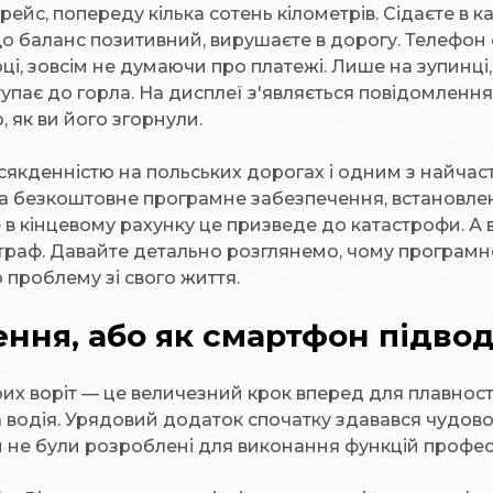
 рейс, попереду кілька сотень кілометрів. Сідаєте в 
о баланс позитивний, вирушаєте в дорогу. Телефон о
ці, зовсім не думаючи про платежі. Лише на зупинці
ступає до горла. На дисплеї з'являється повідомлен
, як ви його згорнули.
якденністю на польських дорогах і одним з найчасті
а безкоштовне програмне забезпечення, встановлене
в кінцевому рахунку це призведе до катастрофи. А 
траф. Давайте детально розглянемо, чому програмн
 проблему зі свого життя.
ння, або як смартфон підвод
рих воріт — це величезний крок вперед для плавност
а водія. Урядовий додаток спочатку здавався чудов
и не були розроблені для виконання функцій профес