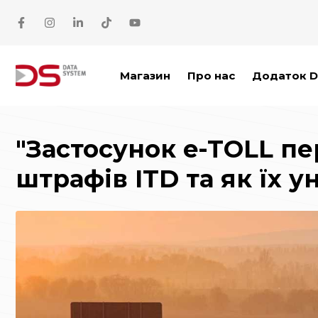
Перейти до основного вмісту
Магазин
Про нас
Додаток D
"Застосунок e-TOLL п
штрафів ITD та як їх 