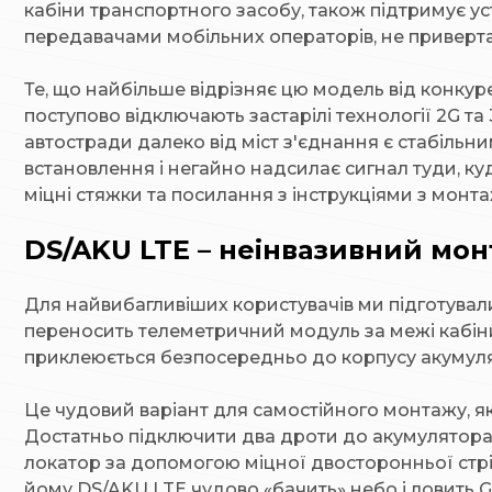
кабіни транспортного засобу, також підтримує ус
передавачами мобільних операторів, не приверта
Те, що найбільше відрізняє цю модель від конкур
поступово відключають застарілі технології 2G та 
автостради далеко від міст з'єднання є стабільн
встановлення і негайно надсилає сигнал туди, куди
міцні стяжки та посилання з інструкціями з монта
DS/AKU LTE – неінвазивний мон
Для найвибагливіших користувачів ми підготува
переносить телеметричний модуль за межі кабіни
приклеюється безпосередньо до корпусу акумуля
Це чудовий варіант для самостійного монтажу, я
Достатньо підключити два дроти до акумулятора
локатор за допомогою міцної двосторонньої стр
йому DS/AKU LTE чудово «бачить» небо і ловить G