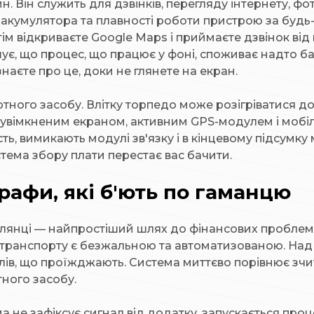
Він служить для дзвінків, перегляду інтернету, фот
 акумулятора та плавності роботи пристрою за будь-
ім відкриваєте Google Maps і приймаєте дзвінок ві
ує, що процес, що працює у фоні, споживає надто баг
е знаєте про це, доки не глянете на екран.
ртного засобу. Влітку торпедо може розігріватися д
 з увімкненим екраном, активним GPS-модулем і мобі
ь, вимикають модулі зв'язку і в кінцевому підсумку
стема збору плати перестає вас бачити.
рафи, які б'ють по гаманцю
 ділянці — найпростіший шлях до фінансових пробле
 транспорту є безжальною та автоматизованою. Над 
ів, що проїжджають. Система миттєво порівнює зчи
ного засобу.
а не зафіксує сигнал від додатку, запускається про