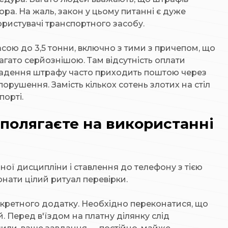
ра. На жаль, закон у цьому питанні є дуже
ористувачі транспортного засобу.
сою до 3,5 тонни, включно з тими з причепом, що
багато серйознішою. Там відсутність оплати
кладення штрафу часто приходить поштою через
порушення. Замість кількох сотень злотих на стіл
порті.
полягаєте на використанні
ої дисципліни і ставлення до телефону з тією
нати цілий ритуал перевірки.
онкретного додатку. Необхідно переконатися, що
 Перед в'їздом на платну ділянку слід