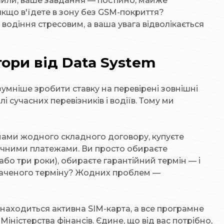
ушили, ваше завдання — постійно, майже
якщо в'їдете в зону без GSM-покриття?
 водіння стресовим, а ваша увага відволікається
ори від Data System
умніше зробити ставку на перевірені зовнішні
і сучасних перевізників і водіїв. Тому ми
 нами жодного складного договору, купуєте
ячними платежами. Ви просто обираєте
 або три роки), обираєте гарантійний термін — і
оплаченого терміну? Жодних проблем —
находиться активна SIM-карта, а все програмне
істерства фінансів. Єдине, що від вас потрібно,