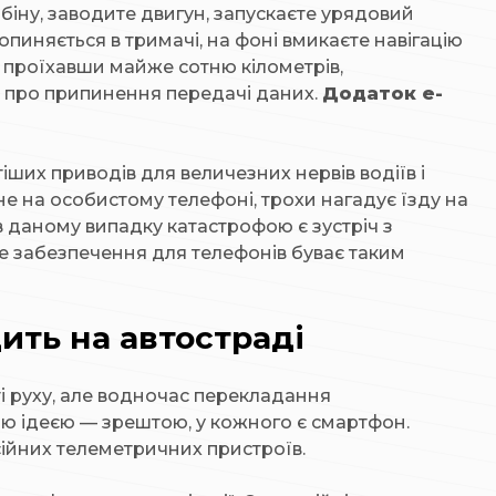
кабіну, заводите двигун, запускаєте урядовий
пиняється в тримачі, на фоні вмикаєте навігацію
, проїхавши майже сотню кілометрів,
ня про припинення передачі даних.
Додаток e-
ших приводів для величезних нервів водіїв і
 на особистому телефоні, трохи нагадує їзду на
в даному випадку катастрофою є зустріч з
е забезпечення для телефонів буває таким
ить на автостраді
і руху, але водночас перекладання
ою ідеєю — зрештою, у кожного є смартфон.
ійних телеметричних пристроїв.