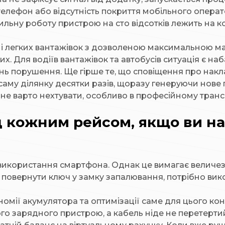
лефон або відсутність покриття мобільного операто
ильну роботу пристрою на сто відсотків лежить на к
в і легких вантажівок з дозволеною максимальною ма
х. Для водіїв вантажівок та автобусів ситуація є на
ень порушення. Ще гірше те, що сповіщення про на
 саму ділянку десятки разів, щоразу генеруючи нове 
 не варто нехтувати, особливо в професійному транс
 кожним рейсом, якщо ви на
використання смартфона. Однак це вимагає величезн
 повернути ключ у замку запалювання, потрібно вико
номії акумулятора та оптимізації саме для цього к
о зарядного пристрою, а кабель ніде не перетертий.