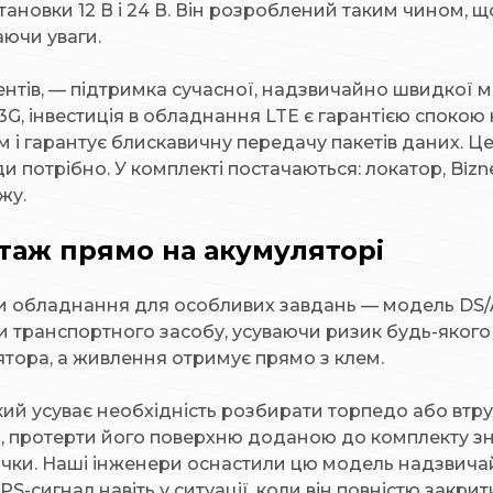
тановки 12 В і 24 В. Він розроблений таким чином, 
ючи уваги.
ентів, — підтримка сучасної, надзвичайно швидкої 
3G, інвестиція в обладнання LTE є гарантією спокою на
им і гарантує блискавичну передачу пакетів даних. Ц
 потрібно. У комплекті постачаються: локатор, Biznes
жу.
таж прямо на акумуляторі
ли обладнання для особливих завдань — модель DS/
 транспортного засобу, усуваючи ризик будь-якого в
тора, а живлення отримує прямо з клем.
кий усуває необхідність розбирати торпедо або втр
, протерти його поверхню доданою до комплекту з
ічки. Наші інженери оснастили цю модель надзвич
PS-сигнал навіть у ситуації, коли він повністю за