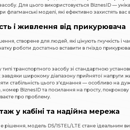
асобу. Для цього використовується BiznesID — унік
и флагманські моделі, які ефективно захистять вас в
сть і живлення від прикурювача
шення, створене для людей, які цінують гнучкість і 
тку роботи достатньо вставити в гніздо прикурювача.
типі транспортного засобу зі стандартною установко
сах завдяки широкому діапазону прийнятої напруги 
ряти стабільність цього з'єднання — особливо на ду
 номер BiznesID та посилання на просту, покрокову 
буваєте про проблему.
таж у кабіні та надійна мережа
тне рішення, модель DS/1STEL/LTE стане ідеальним 