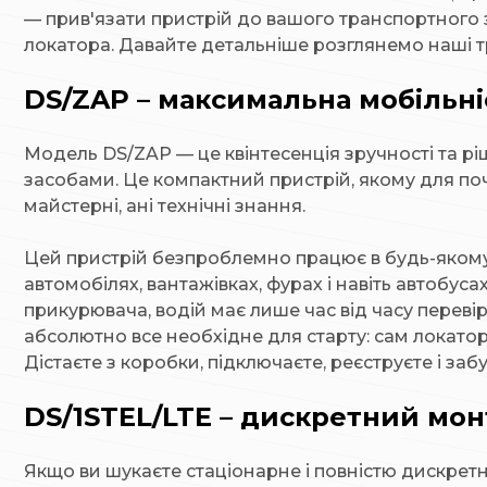
— прив'язати пристрій до вашого транспортного з
локатора. Давайте детальніше розглянемо наші тр
DS/ZAP – максимальна мобільні
Модель DS/ZAP — це квінтесенція зручності та рі
засобами. Це компактний пристрій, якому для поча
майстерні, ані технічні знання.
Цей пристрій безпроблемно працює в будь-якому 
автомобілях, вантажівках, фурах і навіть автобу
прикурювача, водій має лише час від часу переві
абсолютно все необхідне для старту: сам локатор,
Дістаєте з коробки, підключаєте, реєструєте і за
DS/1STEL/LTE – дискретний мон
Якщо ви шукаєте стаціонарне і повністю дискре