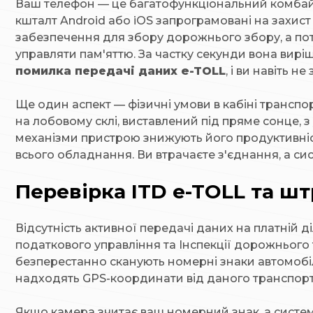
Ваш телефон — це багатофункціональний комбайн. 
кшталт Android або iOS запрограмовані на захист
забезпечення для збору дорожнього збору, а пот
управляти пам'яттю. За частку секунди вона виріш
помилка передачі даних e-TOLL
, і ви навіть н
Ще один аспект — фізичні умови в кабіні транспо
на лобовому склі, виставлений під пряме сонце,
механізми пристрою знижують його продуктивніст
всього обладнання. Ви втрачаєте з'єднання, а си
Перевірка ITD e-TOLL та шт
Відсутність активної передачі даних на платній
податкового управління та Інспекції дорожнього
безперестанно сканують номерні знаки автомобіл
надходять GPS-координати від даного транспорт
Якщо камера зчитає ваш номерний знак, а систем