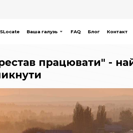
SLocate
Ваша галузь
FAQ
Блог
Контакт
ерестав працювати" - 
уникнути