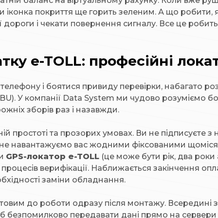
статній баланс на віртуальному рахунку. Коли вже р
чи іконка покриття ще горить зеленим. А що робити, 
ої дороги і чекати повернення сигналу. Все це робить
тку e-TOLL: професійні локат
телефону і боятися привиду перевірки, набагато роз
BU). У компанії Data System ми чудово розуміємо бол
ожніх зборів раз і назавжди.
ій простоті та прозорих умовах. Ви не підписуєте з
и не навантажуємо вас жодними фіксованими щоміс
ти
GPS-локатор e-TOLL
(це може бути рік, два роки
их процесів верифікації. Наближається закінчення 
бхідності заміни обладнання.
товим до роботи одразу після монтажу. Всередині з
безпомилково передавати дані прямо на сервери Мін