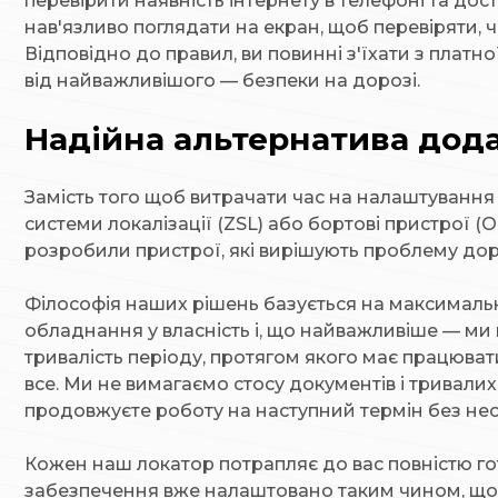
перевірити наявність інтернету в телефоні та до
нав'язливо поглядати на екран, щоб перевіряти, 
Відповідно до правил, ви повинні з'їхати з платн
від найважливішого — безпеки на дорозі.
Надійна альтернатива дода
Замість того щоб витрачати час на налаштування 
системи локалізації (ZSL) або бортові пристрої (O
розробили пристрої, які вирішують проблему дор
Філософія наших рішень базується на максимальн
обладнання у власність і, що найважливіше — м
тривалість періоду, протягом якого має працюва
все. Ми не вимагаємо стосу документів і тривал
продовжуєте роботу на наступний термін без нео
Кожен наш локатор потрапляє до вас повністю го
забезпечення вже налаштовано таким чином, щоб 