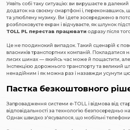
Уявіть собі таку ситуацію: ви вирушаєте в далекий
додаток на своєму смартфоні і, переконавшись, щ
та улюблену музику. Ви їдете зосереджено в пото
розблоковуєте екран і відчуваєте, як шлунок під
TOLL PL перестав працювати
одразу після того
Це не поодинокий випадок. Такий сценарій є повс
власників транспортних компаній. Покладатися н
лисих шинах — якийсь час може й пощастити, але 
Інспекцією дорожнього транспорту та великий ш
ненадійним і як можна раз і назавжди усунути цю
Пастка безкоштовного ріше
Запровадження системи e-TOLL і відмова від ста
відповідальності за технологію безпосередньо н
Однак швидко з'ясувалося, що мобільні телефон