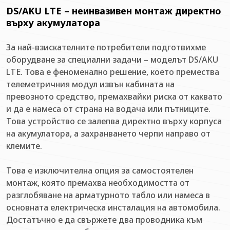
DS/AKU LTE – неинвазивен монтаж директно
върху акумулатора
За най-взискателните потребители подготвихме
оборудване за специални задачи – моделът DS/AKU
LTE. Това е феноменално решение, което премества
телеметричния модул извън кабината на
превозното средство, премахвайки риска от каквато
и да е намеса от страна на водача или пътниците.
Това устройство се залепва директно върху корпуса
на акумулатора, а захранването черпи направо от
клемите.
Това е изключителна опция за самостоятелен
монтаж, която премахва необходимостта от
разглобяване на арматурното табло или намеса в
основната електрическа инсталация на автомобила.
Достатъчно е да свържете два проводника към