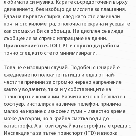
любимата си музика. Карате съсредоточени върху
движението, без изобщо да мислите за плащания.
Едва на първата спирка, след като сте изминали
почти сто километра, отключвате екрана и усещате
как стомахът Ви се обръща. На дисплея се вижда
съобщение за спряно изпращане на данни.
Приложението e-TOLL PL е спряло да работи
точно след като сте го минимизирали.
Това не е изолиран случай. Подобен сценарий е
ежедневие по полските пътища и една от най-
честите причини за огромно нервно напрежение
както у водачите, така и у собствениците на
транспортни компании. Разчитането на безплатен
софтуер, инсталиран на личен телефон, прилича
малко на каране с износени гуми – известно време
може да върви, но в крайна сметка води до
катастрофа. А в този случай катастрофата е среща с
Инспекцията за пътен транспорт (ITD) и висока