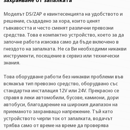
захранване от запалката
Моделът DS/ZAP е квинтесенцията на удобството и
решение, създадено за хора, които ценят
гъвкавостта и често сменят различни превозни
средства. Това е компактно устройство, което за да
започне работа изисква само да бъде включено в
гнездото на запалката. Не са Ви необходими никакви
инструменти, посещение в сервиз или технически
знания.
Това оборудване работи без никакви проблеми във
всякакъв тип превозно средство, оборудвано със
стандартна инсталация 12V или 24V. Прекрасно се
справя в леки автомобили, бусове, камиони, дори
автобуси, благодарение на широкия диапазон на
приеманото захранващо напрежение. Тъй като
устройството черпи ток от запалката, водачът
трябва само от време на време да проверява