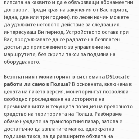
липсата на каквито и да е обвързващи абонаментни
договори. Преди края на закупения от Вас период
(една, две или три години), по лесен начин можете
да удължите неговото действие за следващия
интересуващ Ви период. Устройството остава при
Вас, продължавате да се радвате на безплатен
достъп до приложението за управление на
маршрутите, без скрити такси за подмяна на
оборудването.
Безплатният мониторинг в системата DSLocate
работи ли само в Полша?
В основната, включена в
цената на пакета версия, мониторингът позволява
свободно проследяване на историята на
преминаванията и текущата позиция на превозното
средство на територията на Полша. Разбираме
обаче нуждите на транспортния пазар, затова е
достатъчно да заплатите малка, еднократна
годишна такса, за да разширите обхвата на