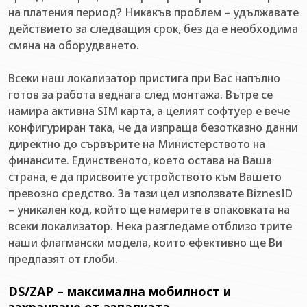
на платения период? Никакъв проблем – удължавате
действието за следващия срок, без да е необходима
смяна на оборудването.
Всеки наш локализатор пристига при Вас напълно
готов за работа веднага след монтажа. Вътре се
намира активна SIM карта, а целият софтуер е вече
конфигуриран така, че да изпраща безотказно данни
директно до сървърите на Министерството на
финансите. Единственото, което остава на Ваша
страна, е да присвоите устройството към Вашето
превозно средство. За тази цел използвате BiznesID
– уникален код, който ще намерите в опаковката на
всеки локализатор. Нека разгледаме отблизо трите
наши флагмански модела, които ефективно ще Ви
предпазят от глоби.
DS/ZAP – максимална мобилност и