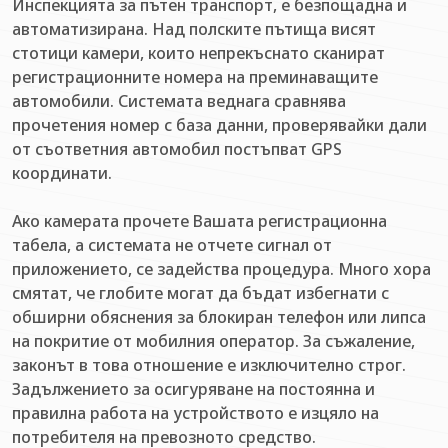
Инспекцията за пътен транспорт, е безпощадна и
автоматизирана. Над полските пътища висят
стотици камери, които непрекъснато сканират
регистрационните номера на преминаващите
автомобили. Системата веднага сравнява
прочетения номер с база данни, проверявайки дали
от съответния автомобил постъпват GPS
координати.
Ако камерата прочете Вашата регистрационна
табела, а системата не отчете сигнал от
приложението, се задейства процедура. Много хора
смятат, че глобите могат да бъдат избегнати с
обширни обяснения за блокиран телефон или липса
на покритие от мобилния оператор. За съжаление,
законът в това отношение е изключително строг.
Задължението за осигуряване на постоянна и
правилна работа на устройството е изцяло на
потребителя на превозното средство.