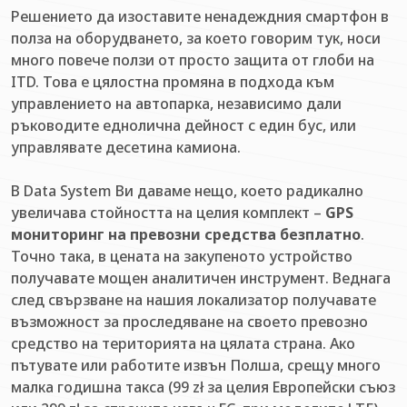
Решението да изоставите ненадеждния смартфон в
полза на оборудването, за което говорим тук, носи
много повече ползи от просто защита от глоби на
ITD. Това е цялостна промяна в подхода към
управлението на автопарка, независимо дали
ръководите еднолична дейност с един бус, или
управлявате десетина камиона.
В Data System Ви даваме нещо, което радикално
увеличава стойността на целия комплект –
GPS
мониторинг на превозни средства безплатно
.
Точно така, в цената на закупеното устройство
получавате мощен аналитичен инструмент. Веднага
след свързване на нашия локализатор получавате
възможност за проследяване на своето превозно
средство на територията на цялата страна. Ако
пътувате или работите извън Полша, срещу много
малка годишна такса (99 zł за целия Европейски съюз