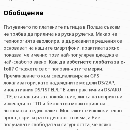
Обобщение
Пътуването по платените пътища в Полша съвсем
не трябва да прилича на руска рулетка. Макар че
технологията еволюира, а държавните решения се
основават на нашите смартфони, практиката ясно
показва, че именно този най-популярен джаджа е
най-слабото звено.
Как да избегнете глобата за e-
toll
? Откажете се от половинчатите мерки.
Преминаването към специализирани GPS
локализатори, като надеждните модели DS/ZAP,
иновативния DS/1STEL/LTE или практичния DS/AKU
LTE, е гаранция за спокойствие, липса на неприятни
изненади от ITD и безплатен мониторинг на
автопарка в един пакет. Монтажът е изключително
прост, скрити разходи просто няма, а Вие
получавате свободата и сигурността, че всяко