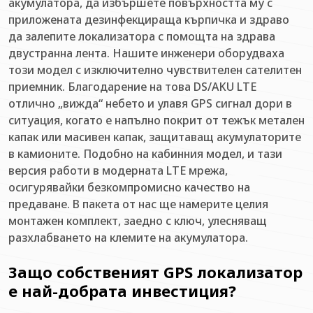
акумулатора, да избършете повърхността му с
приложената дезинфекцираща кърпичка и здраво
да залепите локализатора с помощта на здрава
двустранна лента. Нашите инженери оборудваха
този модел с изключително чувствителен сателитен
приемник. Благодарение на това DS/AKU LTE
отлично „вижда“ небето и улавя GPS сигнал дори в
ситуация, когато е напълно покрит от тежък метален
капак или масивен капак, защитаващ акумулаторите
в камионите. Подобно на кабинния модел, и тази
версия работи в модерната LTE мрежа,
осигурявайки безкомпромисно качество на
предаване. В пакета от нас ще намерите целия
монтажен комплект, заедно с ключ, улесняващ
разхлабването на клемите на акумулатора.
Защо собственият GPS локализатор
е най-добрата инвестиция?