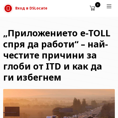
Прескачане към съдържанието
0
Вход в DSLocate
„Приложението e-TOLL
спря да работи“ – най-
честите причини за
глоби от ITD и как да
ги избегнем