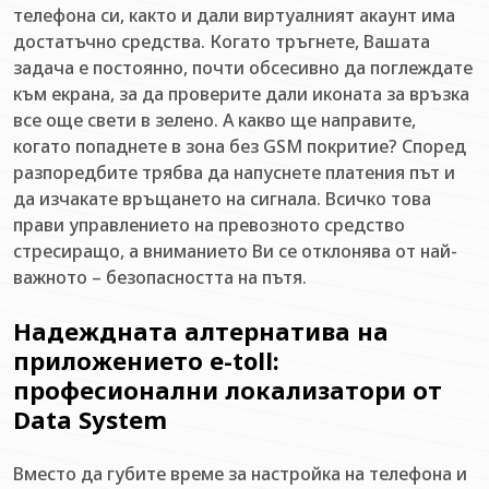
телефона си, както и дали виртуалният акаунт има
достатъчно средства. Когато тръгнете, Вашата
задача е постоянно, почти обсесивно да поглеждате
към екрана, за да проверите дали иконата за връзка
все още свети в зелено. А какво ще направите,
когато попаднете в зона без GSM покритие? Според
разпоредбите трябва да напуснете платения път и
да изчакате връщането на сигнала. Всичко това
прави управлението на превозното средство
стресиращо, а вниманието Ви се отклонява от най-
важното – безопасността на пътя.
Надеждната алтернатива на
приложението e-toll:
професионални локализатори от
Data System
Вместо да губите време за настройка на телефона и