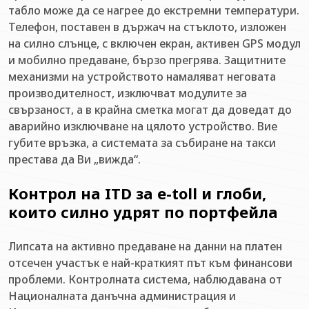
табло може да се нагрее до екстремни температури.
Телефон, поставен в държач на стъклото, изложен
на силно слънце, с включен екран, активен GPS модул
и мобилно предаване, бързо прегрява. Защитните
механизми на устройството намаляват неговата
производителност, изключват модулите за
свързаност, а в крайна сметка могат да доведат до
аварийно изключване на цялото устройство. Вие
губите връзка, а системата за събиране на такси
престава да Ви „вижда“.
Контрол на ITD за e-toll и глоби,
които силно удрят по портфейла
Липсата на активно предаване на данни на платен
отсечен участък е най-краткият път към финансови
проблеми. Контролната система, наблюдавана от
Националната данъчна администрация и