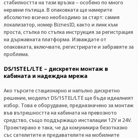
стабилността на тази връзка – особено по много
неравни пътища. В опаковката ще намерите
абсолютно всичко необходимо за старт: самия
локализатор, номер BiznesID, както и линк към
проста, стъпка по стъпка инструкция за регистрация
на държавната платформа. Изваждате от
опаковката, включвате, регистрирате и забравяте за
проблема.
DS/1STEL/LTE – дискретен монтаж в
кабината и надеждна мрежа
Ако търсите стационарно и напълно дискретно
решение, моделът DS/1STEL/LTE ще бъде идеалният
избор. Това е оборудване, предназначено за монтаж
във вътрешността на кабината на превозното
средство, също поддържащо инсталации 12V и 24V.
Проектирано е така, че да комуникира безотказно
със сателитите и предавателите на мобилните