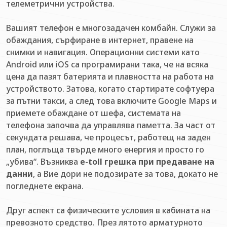
телеметрични устройства.
Вашият телефон е многозадачен комбайн. Служи за
обаждания, сърфиране в интернет, правене на
снимки и навигация. Операционни системи като
Android или iOS са програмирани така, че на всяка
цена да пазят батерията и плавността на работа на
устройството. Затова, когато стартирате софтуера
за пътни такси, а след това включите Google Maps и
приемете обаждане от шефа, системата на
телефона започва да управлява паметта. За част от
секундата решава, че процесът, работещ на заден
план, поглъща твърде много енергия и просто го
„убива“. Възниква
e-toll грешка при предаване на
данни
, а Вие дори не подозирате за това, докато не
погледнете екрана.
Друг аспект са физическите условия в кабината на
превозното средство. През лятото арматурното