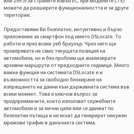
или 299 zł за страните извън ЕС, при моделите LTE)
можете да разширите функционалността и за други
територии.
Предоставяме Ви безплатно, интуитивно и бързо
приложение за смартфон под името DSLocate. То
работи и през всеки уеб браузър. Чрез него ще
проверявате не само текущата позиция на
автомобила, но и без проблем ще анализирате
архивни маршрути от предходните седмици. Много
важна функция на системата DSLocate е и
възможността за свободно блокиране на
изпращането на данни към държавната система във
всеки момент. Това е ключов въпрос за
предприемачите, които използват служебните
автомобили и за лични цели или се движат по
безплатни пътища и не искат да генерират ненужен
мрежови трафик в данъчната система.