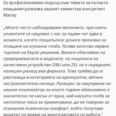
За професионалния подход към темата за пътните
плащания разказва нашият клиентски консултант
Maciej:
„Много често наблюдаваме явлението, при което
клиентите се свързват с нас за първи път едва в
момента, когато пощальонът донесе призовка за
плащане на огромна глоба. Тогава започва нервно
търсене на бързо решение. Винаги обяснявам на
предприемачите и водачите, че покупката на
качествено устройство OBU или ZSL не е поредният,
излишен разход във фирмата. Това трябва да се
разглежда в категорията на еднократна, евтина
застрахователна полица. Разходът за закупуване на
нашия локализатор за много години обикновено е
значително по-нисък от една, най-ниската глоба за
неплатена такса за преминаване, да не говорим за
огромния психически комфорт, който получава
водачът по време на многочасовата си работа.“