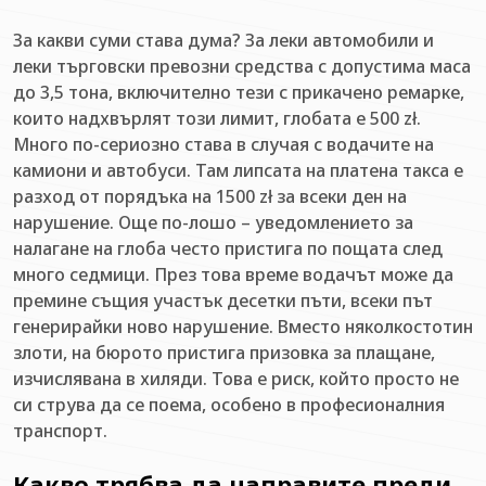
За какви суми става дума? За леки автомобили и
леки търговски превозни средства с допустима маса
до 3,5 тона, включително тези с прикачено ремарке,
които надхвърлят този лимит, глобата е 500 zł.
Много по-сериозно става в случая с водачите на
камиони и автобуси. Там липсата на платена такса е
разход от порядъка на 1500 zł за всеки ден на
нарушение. Още по-лошо – уведомлението за
налагане на глоба често пристига по пощата след
много седмици. През това време водачът може да
премине същия участък десетки пъти, всеки път
генерирайки ново нарушение. Вместо няколкостотин
злоти, на бюрото пристига призовка за плащане,
изчислявана в хиляди. Това е риск, който просто не
си струва да се поема, особено в професионалния
транспорт.
Какво трябва да направите преди