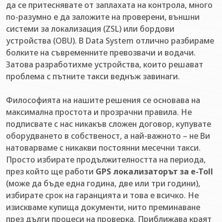
да се притеснявате от заплахата на контрола, много
по-разумно е да заложите на проверени, външни
системи за локализация (ZSL) или бордови
устройства (OBU). В Data System отлично разбираме
болките на съвременните превозвачи и водачи.
Затова разработихме устройства, които решават
проблема с пътните такси веднъж завинаги.
Философията на нашите решения се основава на
максимална простота и прозрачни правила. Не
подписвате с нас никакъв сложен договор, купувате
оборудването в собственост, а най-важното – не Ви
натоварваме с никакви постоянни месечни такси.
Просто избирате продължителността на периода,
през който ще работи
GPS локализаторът за e-Toll
(може да бъде една година, две или три години),
избирате срок на гаранцията и това е всичко. Не
изискваме купища документи, нито преминаване
през дълги процеси на проверка. Приближава краят