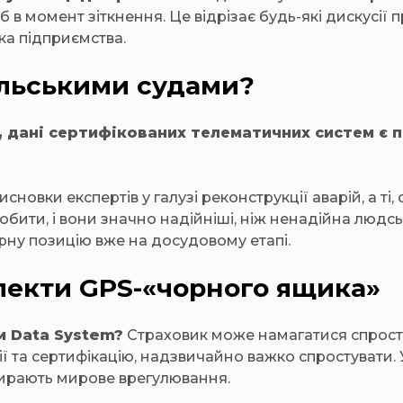
б в момент зіткнення. Це відрізає будь-які дискусі
ка підприємства.
ольськими судами?
, дані сертифікованих телематичних систем є 
сновки експертів у галузі реконструкції аварій, а ті
обити, і вони значно надійніші, ніж ненадійна людс
рну позицію вже на досудовому етапі.
спекти GPS-«чорного ящика»
и Data System?
Страховик може намагатися спросту
ії та сертифікацію, надзвичайно важко спростувати. 
бирають мирове врегулювання.