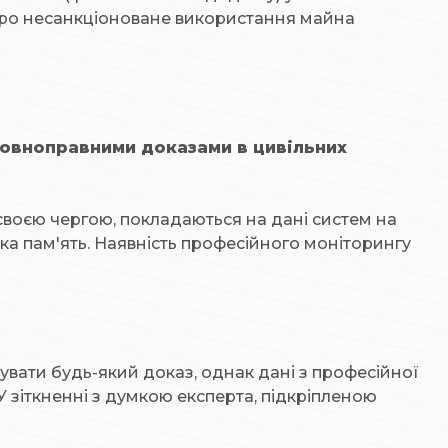
ї про несанкціоноване використання майна
повноправними доказами в цивільних
, своєю чергою, покладаються на дані систем на
ька пам'ять. Наявність професійного моніторингу
вати будь-який доказ, однак дані з професійної
У зіткненні з думкою експерта, підкріпленою