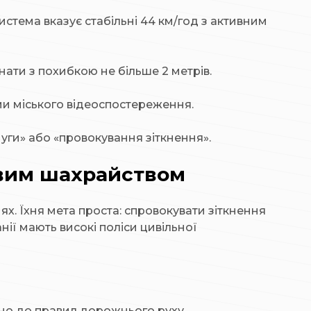
истема вказує стабільні 44 км/год з активним
ати з похибкою не більше 2 метрів.
ами міського відеоспостереження.
муги» або «провокування зіткнення».
овим шахрайством
ях. Їхня мета проста: спровокувати зіткнення
ії мають високі поліси цивільної
но до правил дорожнього руху.