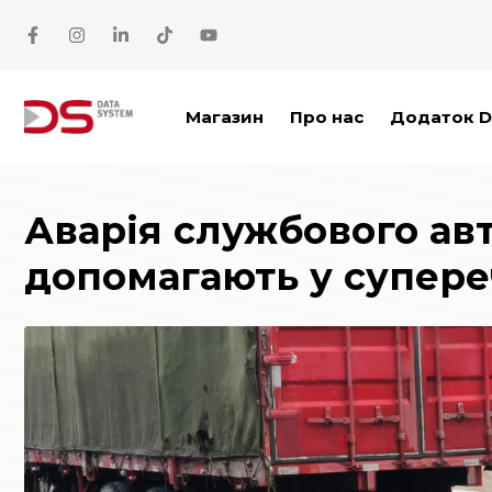
Перейти до основного вмісту
Магазин
Про нас
Додаток D
Аварія службового авт
допомагають у супереч