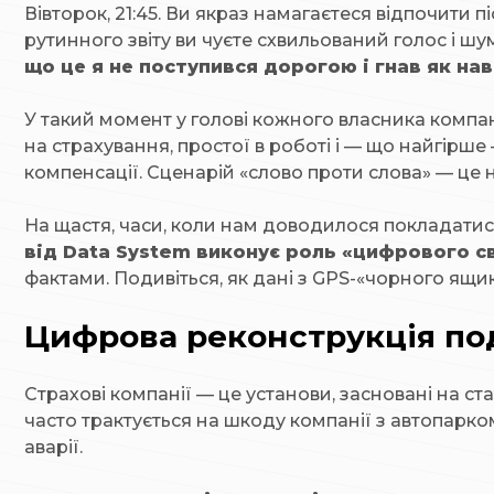
Вівторок, 21:45. Ви якраз намагаєтеся відпочити п
рутинного звіту ви чуєте схвильований голос і шу
що це я не поступився дорогою і гнав як на
У такий момент у голові кожного власника компан
на страхування, простої в роботі і — що найгірш
компенсації. Сценарій «слово проти слова» — це 
На щастя, часи, коли нам доводилося покладатися
від Data System виконує роль «цифрового с
фактами. Подивіться, як дані з GPS-«чорного ящи
Цифрова реконструкція под
Страхові компанії — це установи, засновані на стат
часто трактується на шкоду компанії з автопарк
аварії.