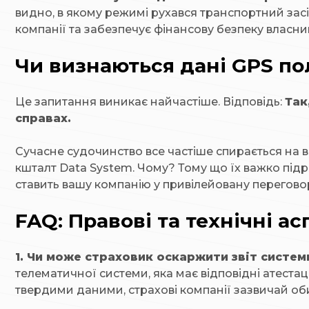
видно, в якому режимі рухався транспортний засі
компанії та забезпечує фінансову безпеку власни
Чи визнаються дані GPS п
Це запитання виникає найчастіше. Відповідь:
Так
справах.
Сучасне судочинство все частіше спирається на ви
кшталт Data System. Чому? Тому що їх важко підр
ставить вашу компанію у привілейовану перегово
FAQ: Правові та технічні а
1. Чи може страховик оскаржити звіт систем
телематичної системи, яка має відповідні атестац
твердими даними, страхові компанії зазвичай о