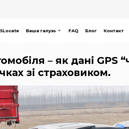
SLocate
Ваша галузь
FAQ
Блог
Контакт
омобіля – як дані GPS 
ках зі страховиком.