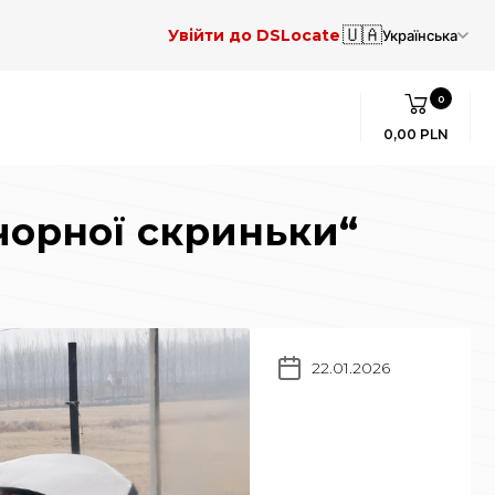
🇺🇦
Увійти до DSLocate
Українська
0
0,00 PLN
“чорної скриньки“
22.01.2026