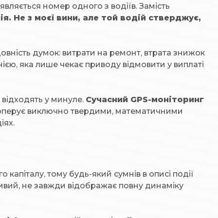
'являється номер одного з водіїв. Замість
я. Не з моєї вини, але той водій стверджує,
овність думок: витрати на ремонт, втрата знижок
ією, яка лише чекає приводу відмовити у виплаті
 відходять у минуле.
Сучасний GPS-моніторинг
й і оперує виключно твердими, математичними
іях.
о капіталу, тому будь-який сумнів в описі події
ливий, не завжди відображає повну динаміку