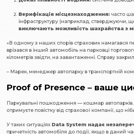
Верифікація місцезнаходження:
часто ша
інфраструктуру (наприклад, стверджуючи, що 
виключають можливість шахрайства з м
«В одному з наших спорів страховик намагався 
врізався в інший автомобіль на парковці торгово
кілометрів звідти, на завантаженні. Справу закрил
–
Марек, менеджер автопарку в транспортній комп
Proof of Presence – ваше ци
Паркувальні пошкодження — кошмар автопарків. Ви
отримуєте повістку від страхової компанії, що ні
У таких ситуаціях
Data System надає незаперечн
причетність автомобіля до події, якщо в даний ча