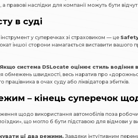
ми, а правові наслідки для компанії можуть бути відчу
сту в суді
інструмент у суперечках зі страховиком — це
Safet
двокат іншої сторони намагається виставити вашого
Якщо система DSLocate оцінює стиль водіння 
ся обмежень швидкості, весь наратив про «дорожньо
 працівника в очах суду або ліквідатора збитків.
жим – кінець суперечок щод
бмеження щодо використання автомобілів поза робочи
поїздки», що могло б бути підставою для відмови у ви
увати ці два режими.
Завдяки інтуїтивним перемик