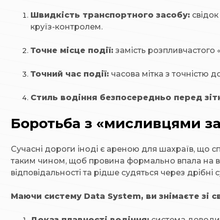
Швидкість транспортного засобу:
свідок
круїз-контролем.
Точне місце події:
замість розпливчастого «
Точний час події:
часова мітка з точністю д
Стиль водіння безпосередньо перед зіт
Боротьба з «мисливцями за
Сучасні дороги іноді є ареною для шахраїв, що сп
таким чином, щоб провина формально впала на во
відповідальності та рідше судяться через дрібні 
Маючи систему Data System, ви знімаєте зі 
Доказ плавності водіння:
система доводит