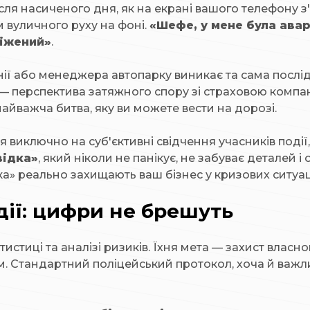
ісля насиченого дня, як на екрані вашого телефону з
м вуличного руху на фоні.
«Шефе, у мене була аварі
віжений»
.
ії або менеджера автопарку виникає та сама послід
е — перспектива затяжного спору зі страховою компан
найважча битва, яку ви можете вести на дорозі.
 виключно на суб'єктивні свідчення учасників події,
відка»
, який ніколи не панікує, не забуває детале
ка» реально захищають ваш бізнес у кризових ситуац
ії: цифри не брешуть
истиці та аналізі ризиків. Їхня мета — захист власног
ом. Стандартний поліцейський протокол, хоча й важ