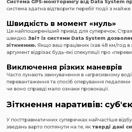
Система GPS-моніторингу від Data System пр
система здатна відтворити перебіг події з майже 
Швидкість в момент «нуль»
Це найпоширеніший привід для суперечок. Страхо
швидко.
Звіт із системи Data System дозвол
зіткненню.
Якщо ваш працівник їхав 48 км/год в 
аргумент відрізає будь-які спекуляції про «пере
Виключення різких маневрів
Часто лунають звинувачення в «агресивному воді
перевантаження та спосіб оперування педалями г
чи воно справді мало ознаки провокації.
Зіткнення наративів: суб'є
У посттравматичних суперечках найчастіше відбува
зведень варто поглянути на те, як
тверді дані с