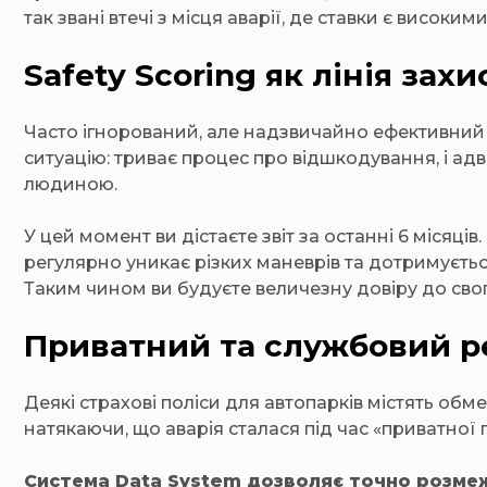
так звані втечі з місця аварії, де ставки є високи
Safety Scoring як лінія захи
Часто ігнорований, але надзвичайно ефективний 
ситуацію: триває процес про відшкодування, і а
людиною.
У цей момент ви дістаєте звіт за останні 6 місяців.
регулярно уникає різких маневрів та дотримуєть
Таким чином ви будуєте величезну довіру до свого
Приватний та службовий ре
Деякі страхові поліси для автопарків містять о
натякаючи, що аварія сталася під час «приватної 
Система Data System дозволяє точно розмеж