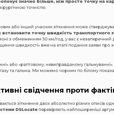
опонує значно більше, ніж просто точку на кар
хірургічною точністю.
вик або інший учасник зіткнення може стверджувати
яє встановити точну швидкість транспортного 
зоні з обмеженням 50 км/год, у вас є незаперечний 
вищення швидкості» вже на етапі подання заяви про з
нні» або «раптовому, невиправданому гальмуванні».
азу та гальма. Ми можемо чорним по білому показат
ктивні свідчення проти факт
ється зіткнення двох абсолютно різних описів однієї
истеми DSLocate
перевіряють найпоширеніші аргуме