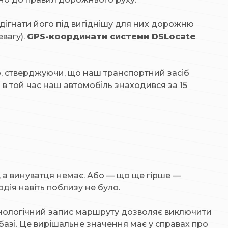
дігнати його під вигіднішу для них дорожню
вагу).
GPS-координати системи DSLocate
ю, стверджуючи, що наш транспортний засіб
 в той час наш автомобіль знаходився за 15
, а винуватця немає. Або — що ще гірше —
одія навіть поблизу не було.
онологічний запис маршруту дозволяє виключити
 базі. Це вирішальне значення має у справах про