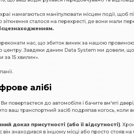
храї намагаються маніпулювати місцем події, щоб пі
зіткнення сталося на перехресті, де вони мали пере
ісцезнаходженням.
переконати нас, що збиток виник за нашою провино
го центру. Завдяки даним Data System ми довели, що
и за 15 хвилин».
анії.
фрове алібі
 повертаєтеся до автомобіля і бачите вм'яті двері
бито ваш транспортний засіб подряпав когось, коли в
ий доказ присутності (або її відсутності)
. Хр
с він знаходився в іншому місці або просто стояв на