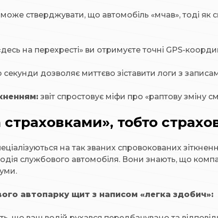
 може стверджувати, що автомобіль «мчав», тоді як с
десь на перехресті» ви отримуєте точні GPS-координ
о секунди дозволяє миттєво зіставити логи з запис
кненням:
звіт спростовує міфи про «раптову зміну с
 страховками», тобто страх
еціалізуються на так званих спровокованих зіткненн
дія службового автомобіля. Вони знають, що компан
суми.
свого автопарку щит з написом «легка здобич»:
ь, що ваш водій рухався передбачувано та відповід