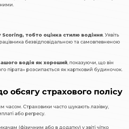
тними.
y Scoring, тобто оцінка стилю водіння
. Уявіть
 працівника безвідповідальною та самовпевненою
вашого водія як хороший
, показуючи, що він
го пірата» розсипається як картковий будиночок.
о обсягу страхового полісу
м часом. Страховики часто шукають лазівку,
платі або регресу.
ачам (фізичним або в додатку) у звіті чітко