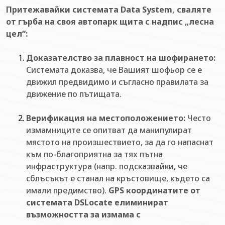
Притежавайки системата Data System, сваляте
от гърба на своя автопарк щита с надпис „лесна
цел“:
Доказателство за плавност на шофирането:
Системата доказва, че Вашият шофьор се е
движил предвидимо и съгласно правилата за
движение по пътищата.
Верификация на местоположението:
Често
измамниците се опитват да манипулират
мястото на произшествието, за да го напаснат
към по-благоприятна за тях пътна
инфраструктура (напр. подсказвайки, че
сблъсъкът е станал на кръстовище, където са
имали предимство).
GPS координатите от
системата DSLocate елиминират
възможността за измама с