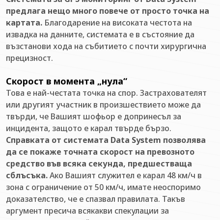
предлага нещо много повече от просто точка на
картата.
Благодарение на високата честота на
извадка на данните, системата е в състояние да
възстанови хода на събитието с почти хирургична
прецизност.
Скорост в момента „нула“
Това е най-честата точка на спор. Застрахователят
или другият участник в произшествието може да
твърди, че Вашият шофьор е допринесъл за
инцидента, защото е карал твърде бързо.
Справката от системата Data System позволява
да се покаже точната скорост на превозното
средство във всяка секунда, предшестваща
сблъсъка.
Ако Вашият служител е карал 48 км/ч в
зона с ограничение от 50 км/ч, имате неоспоримо
доказателство, че е спазвал правилата. Такъв
аргумент пресича всякакви спекулации за