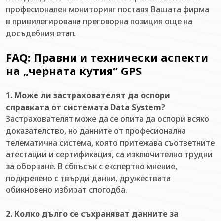
професионален мониторинг поставя Вашата фирма
в привилегирована преговорна позиция още на
досъдебния етап.
FAQ: Правни и технически аспекти
на „черната кутия“ GPS
1. Може ли застрахователят да оспори
справката от системата Data System?
Застрахователят може да се опита да оспори всяко
доказателство, но данните от професионална
телематична система, която притежава съответните
атестации и сертификация, са изключително трудни
за оборване. В сблъсък с експертно мнение,
подкрепено с твърди данни, дружествата
обикновено избират спогодба.
2. Колко дълго се съхраняват данните за