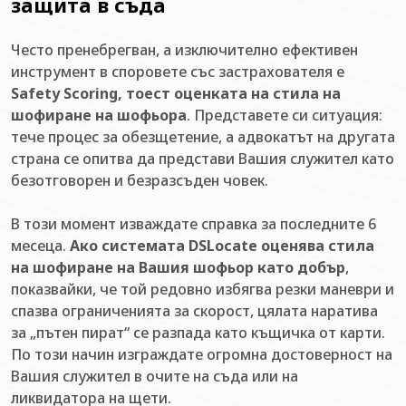
защита в съда
Често пренебрегван, а изключително ефективен
инструмент в споровете със застрахователя е
Safety Scoring, тоест оценката на стила на
шофиране на шофьора
. Представете си ситуация:
тече процес за обезщетение, а адвокатът на другата
страна се опитва да представи Вашия служител като
безотговорен и безразсъден човек.
В този момент изваждате справка за последните 6
месеца.
Ако системата DSLocate оценява стила
на шофиране на Вашия шофьор като добър
,
показвайки, че той редовно избягва резки маневри и
спазва ограниченията за скорост, цялата наратива
за „пътен пират“ се разпада като къщичка от карти.
По този начин изграждате огромна достоверност на
Вашия служител в очите на съда или на
ликвидатора на щети.