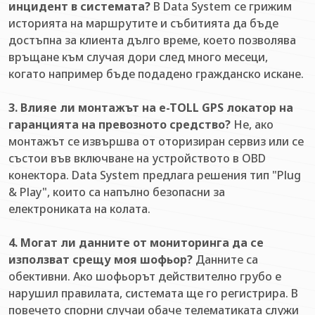
инцидент в системата?
В Data System се грижим
историята на маршрутите и събитията да бъде
достъпна за клиента дълго време, което позволява
връщане към случая дори след много месеци,
когато например бъде подадено гражданско искане.
3. Влияе ли монтажът на e-TOLL GPS локатор на
гаранцията на превозното средство?
Не, ако
монтажът се извършва от оторизиран сервиз или се
състои във включване на устройството в OBD
конектора. Data System предлага решения тип "Plug
& Play", които са напълно безопасни за
електрониката на колата.
4. Могат ли данните от мониторинга да се
използват срещу моя шофьор?
Данните са
обективни. Ако шофьорът действително грубо е
нарушил правилата, системата ще го регистрира. В
повечето спорни случаи обаче телематиката служи