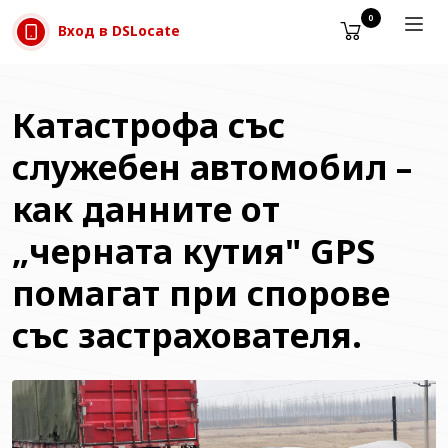
Прескачане към съдържанието
0
Вход в DSLocate
Катастрофа със
служебен автомобил –
как данните от
„черната кутия" GPS
помагат при спорове
със застрахователя.