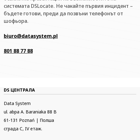
системата DSLocate. Не чакайте първия инцидент –
бъдете готови, преди да позвъни телефонът от
шофьора.
biuro@datasystem.pl
801 88 77 88
DS ЦЕНТРАЛА
Data System
ul. abpa A. Baraniaka 88 B
61-131 Poznań | Полша
сграда C, IV етаж.