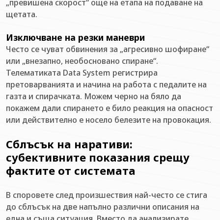
„превишена скорост“ още на етапа на подаване на
щетата.
Изключване на резки маневри
Често се чуват обвинения за „агресивно шофиране“
или „внезапно, необосновано спиране“.
Телематиката Data System регистрира
претоварванията и начина на работа с педалите на
газта и спирачката. Можем черно на бяло да
покажем дали спирането е било реакция на опасност
или действително е носело белезите на провокация.
Сблъсък на наративи:
субективните показания срещу
фактите от системата
В споровете след произшествия най-често се стига
до сблъсък на две напълно различни описания на
една и съща ситуация. Вместо да анализирате