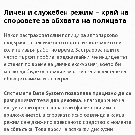
Личен и служебен режим – край на
споровете за обхвата на полицата
Някои застрахователни полици за автопаркове
съдържат ограничения относно използването на
колите извън работно време. Застрахователите
често търсят пробив, подсказвайки, че инцидентът
е станал по време на „лична екскурзия“, което би
могло да бъде основание за отказ за изплащане на
обезщетение или за регрес.
Системата Data System позволява прецизно да се
разграничат тези два режима.
Благодарение на
интуитивни превключватели (физически или в
приложението), в справката ясно се вижда в какъв
режим се е движило превозното средство в момента
на сблъсъка. Това пресича всякакви дискусии