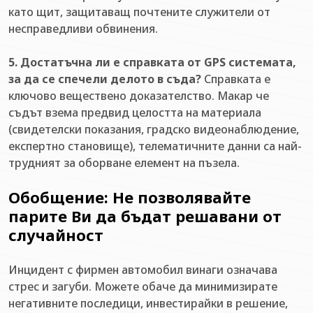
като щит, защитаващ почтените служители от
несправедливи обвинения.
5. Достатъчна ли е справката от GPS системата,
за да се спечели делото в съда?
Справката е
ключово веществено доказателство. Макар че
съдът взема предвид целостта на материала
(свидетелски показания, градско видеонаблюдение,
експертно становище), телематичните данни са най-
трудният за оборване елемент на пъзела.
Обобщение: Не позволявайте
парите Ви да бъдат решавани от
случайност
Инцидент с фирмен автомобил винаги означава
стрес и загуби. Можете обаче да минимизирате
негативните последици, инвестирайки в решение,