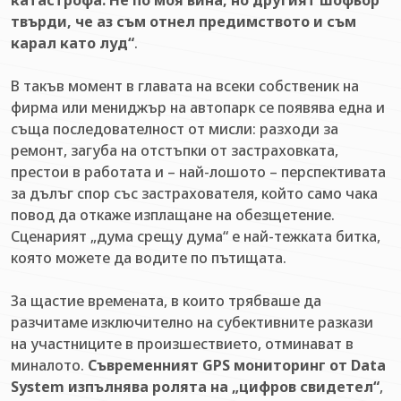
катастрофа. Не по моя вина, но другият шофьор
твърди, че аз съм отнел предимството и съм
карал като луд“
.
В такъв момент в главата на всеки собственик на
фирма или мениджър на автопарк се появява една и
съща последователност от мисли: разходи за
ремонт, загуба на отстъпки от застраховката,
престои в работата и – най-лошото – перспективата
за дълъг спор със застрахователя, който само чака
повод да откаже изплащане на обезщетение.
Сценарият „дума срещу дума“ е най-тежката битка,
която можете да водите по пътищата.
За щастие времената, в които трябваше да
разчитаме изключително на субективните разкази
на участниците в произшествието, отминават в
миналото.
Съвременният GPS мониторинг от Data
System изпълнява ролята на „цифров свидетел“
,