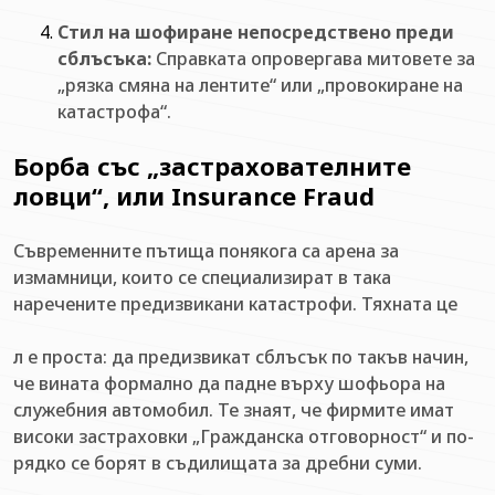
Стил на шофиране непосредствено преди
сблъсъка:
Справката опровергава митовете за
„рязка смяна на лентите“ или „провокиране на
катастрофа“.
Борба със „застрахователните
ловци“, или Insurance Fraud
Съвременните пътища понякога са арена за
измамници, които се специализират в така
наречените предизвикани катастрофи. Тяхната це
л е проста: да предизвикат сблъсък по такъв начин,
че вината формално да падне върху шофьора на
служебния автомобил. Те знаят, че фирмите имат
високи застраховки „Гражданска отговорност“ и по-
рядко се борят в съдилищата за дребни суми.