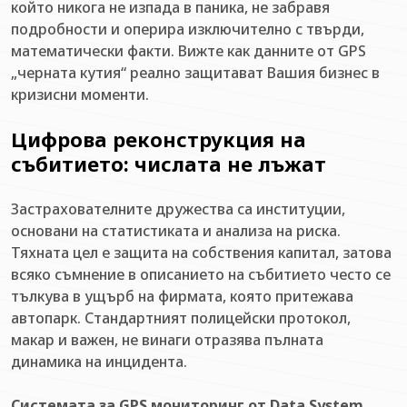
който никога не изпада в паника, не забравя
подробности и оперира изключително с твърди,
математически факти. Вижте как данните от GPS
„черната кутия“ реално защитават Вашия бизнес в
кризисни моменти.
Цифрова реконструкция на
събитието: числата не лъжат
Застрахователните дружества са институции,
основани на статистиката и анализа на риска.
Тяхната цел е защита на собствения капитал, затова
всяко съмнение в описанието на събитието често се
тълкува в ущърб на фирмата, която притежава
автопарк. Стандартният полицейски протокол,
макар и важен, не винаги отразява пълната
динамика на инцидента.
Системата за GPS мониторинг от Data System