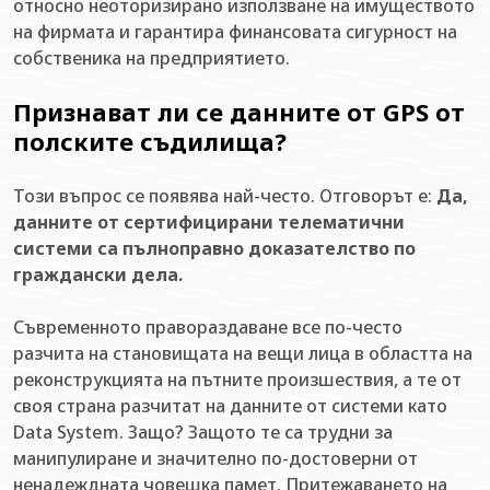
относно неоторизирано използване на имуществото
на фирмата и гарантира финансовата сигурност на
собственика на предприятието.
Признават ли се данните от GPS от
полските съдилища?
Този въпрос се появява най-често. Отговорът е:
Да,
данните от сертифицирани телематични
системи са пълноправно доказателство по
граждански дела.
Съвременното правораздаване все по-често
разчита на становищата на вещи лица в областта на
реконструкцията на пътните произшествия, а те от
своя страна разчитат на данните от системи като
Data System. Защо? Защото те са трудни за
манипулиране и значително по-достоверни от
ненадеждната човешка памет. Притежаването на