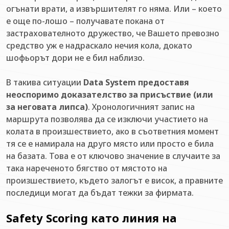
огънати врати, а извършителят го няма. Или – което
е още по-лошо – получавате покана от
застрахователното дружество, че Вашето превозно
средство уж е надраскало нечия кола, докато
шофьорът дори не е бил наблизо.
В такива ситуации
Data System предоставя
неоспоримо доказателство за присъствие (или
за неговата липса)
. Хронологичният запис на
маршрута позволява да се изключи участието на
колата в произшествието, ако в съответния момент
тя се е намирала на друго място или просто е била
на базата. Това е от ключово значение в случаите за
така нареченото бягство от мястото на
произшествието, където залогът е висок, а правните
последици могат да бъдат тежки за фирмата.
Safety Scoring като линия на