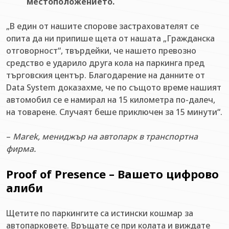
местоположението.
„В един от нашите спорове застрахователят се
опита да ни припише щета от нашата „Гражданска
отговорност“, твърдейки, че нашето превозно
средство е ударило друга кола на паркинга пред
търговския център. Благодарение на данните от
Data System доказахме, че по същото време нашият
автомобил се е намирал на 15 километра по-далеч,
на товарене. Случаят беше приключен за 15 минути“.
–
Marek, мениджър на автопарк в транспортна
фирма.
Proof of Presence – Вашето цифрово
алиби
Щетите по паркингите са истински кошмар за
автопарковете. Връщате се при колата и виждате