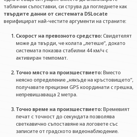
таблични съпоставки, си струва да погледнете как
твърдите данни от системата DSLocate
верифицират най-честите аргументи на страните:
Скорост на превозното средство:
Свидетелят
може да твърди, че колата „летеше“, докато
системата показва стабилни 44 км/ч с
активиран темпомат.
Точно място на произшествието:
Вместо
неясно определение „някъде на кръстовището“,
получавате прецизни GPS координати с грешка,
непревишаваща 2 метра.
Точно време на произшествието:
Времевият
печат с точност до секундата позволява
светкавично съпоставяне на логовете със
записите от градското видеонаблюдение.