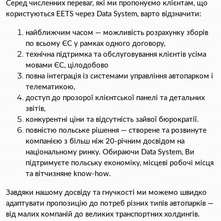
Серед численних переваг, які ми пропонуємо клієнтам, що 
користуються EETS через 
Data System, варто відзначити:
найближчим часом — можливість розрахунку зборів 
по всьому ЄС у рамках одного договору,
технічна підтримка та обслуговування клієнтів усіма 
мовами ЄС, цілодобово
повна інтеграція із системами управління автопарком і 
телематикою,
доступ до п
розорої клієнтської панелі та детальних 
звітів,
конкурентні ціни та відсутність зайвої бюрократії.
повністю польське рішення — створене та розвинуте 
компанією з більш ніж 20-річним досвідом на 
національному ринку. Обираючи Data System, Ви 
підтримуєте польську економіку, місцеві робочі місця 
та вітчизняне know-how.
Завдяки нашому досвіду та гнучкості ми можемо швидко 
адаптувати пропозицію до потреб різних типів автопарків — 
від малих компаній до великих транспортних холдингів.