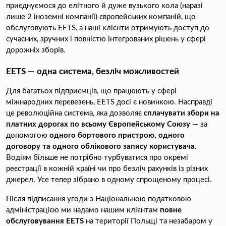
приєднуємося до елітного й дуже вузького кола (наразі 
лише 2 іноземні компанії) європейських компаній, що 
обслуговують EETS, а наші клієнти отримують доступ до 
сучасних, зручних і повністю інтегрованих рішень у сфері 
дорожніх зборів.
EETS — одна система, безліч можливостей
Для багатьох підприємців, що працюють у сфері 
міжнародних перевезень, EETS досі є новинкою. Насправді 
це революційна система, яка дозволяє 
сплачувати збори на 
платних дорогах по всьому Європейському Союзу
 — за 
допомогою 
одного бортового пристрою, одного 
договору та одного облікового запису користувача
. 
Водіям більше не потрібно турбуватися про окремі 
реєстрації в кожній країні чи про безліч рахунків із різних 
джерел. Усе тепер зібрано в одному спрощеному процесі.
Після підписання угоди з Національною податковою 
адміністрацією ми надамо нашим клієнтам 
повне 
обслуговування EETS
 на території Польщі та незабаром у 