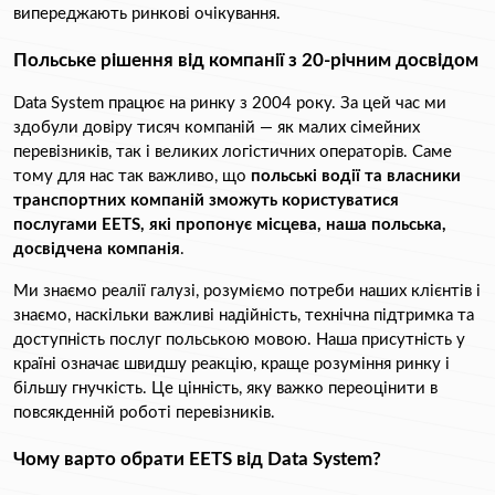
випереджають ринкові очікування.
Польське рішення від компанії з 20-річним досвідом
Data System працює на ринку з 2004 року. За цей час ми 
здобули довіру тисяч компаній — як малих сімейних 
перевізників, так і великих логістичних операторів. Саме 
тому для нас так важливо, що 
польські водії та власники 
транспортних компаній зможуть користуватися 
послугами EETS, які пропонує місцева, наша польська, 
досвідчена компанія
.
Ми знаємо реалії галузі, розуміємо потреби наших клієнтів і 
знаємо, наскільки важливі надійність, технічна підтримка та 
доступність послуг польською мовою. Наша присутність у 
країні означає швидшу реакцію, краще розуміння ринку і 
більшу гнучкість. Це цінність, яку важко переоцінити в 
повсякденній роботі перевізників.
Чому варто обрати EETS від Data System?