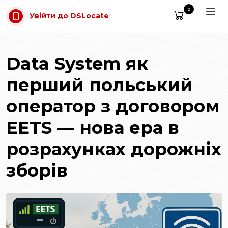
Перейти до основного вмісту
0
Увійти до DSLocate
Data System як
перший польський
оператор з договором
EETS — нова ера в
розрахунках дорожніх
зборів