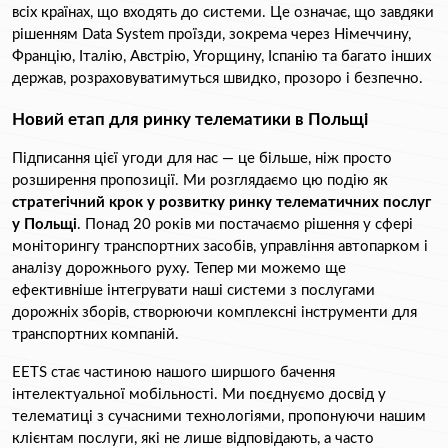
всіх країнах, що входять до системи. Це означає, що завдяки 
рішенням Data System проїзди, зокрема через Німеччину, 
Францію, Італію, Австрію, Угорщину, Іспанію та багато інших 
держав, розраховуватимуться швидко, прозоро і безпечно.
Новий етап для ринку телематики в Польщі
Підписання цієї угоди для нас — це більше, ніж просто 
розширення пропозиції. Ми розглядаємо цю подію як 
стратегічний крок у розвитку ринку телематичних послуг 
у Польщі
. Понад 20 років ми постачаємо рішення у сфері 
моніторингу транспортних засобів, управління автопарком і 
аналізу дорожнього руху. Тепер ми можемо ще 
ефективніше інтегрувати наші системи з послугами 
дорожніх зборів, створюючи комплексні інструменти для 
транспортних компаній.
EETS стає частиною нашого ширшого бачення 
інтелектуальної мобільності. Ми поєднуємо досвід у 
телематиці з сучасними технологіями, пропонуючи нашим 
клієнтам послуги, які не лише відповідають, а часто 