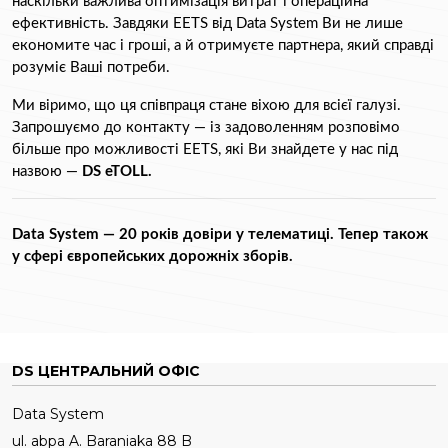
наскільки важлива оптимізація витрат і операційна 
ефективність. Завдяки EETS від Data System Ви не лише 
економите час і гроші, а й отримуєте партнера, який справді 
розуміє Ваші потреби.
Ми віримо, що ця співпраця стане віхою для всієї галузі. 
Запрошуємо до контакту — із задоволенням розповімо 
більше про можливості EETS, які Ви знайдете у нас під 
назвою — 
DS eTOLL. 
Data System — 20 років довіри у телематиці. Тепер також 
у сфері європейських дорожніх зборів.
DS ЦЕНТРАЛЬНИЙ ОФІС
Data System
ul. abpa A. Baraniaka 88 B