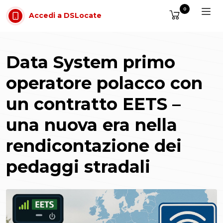
Vai al contenuto
0
Accedi a DSLocate
Data System primo
operatore polacco con
un contratto EETS –
una nuova era nella
rendicontazione dei
pedaggi stradali