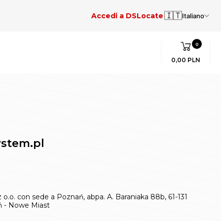
🇮🇹
Accedi a DSLocate
Italiano
0
0,00 PLN
ystem.pl
 o.o. con sede a Poznań, abpa. A. Baraniaka 88b, 61-131
ań - Nowe Miast