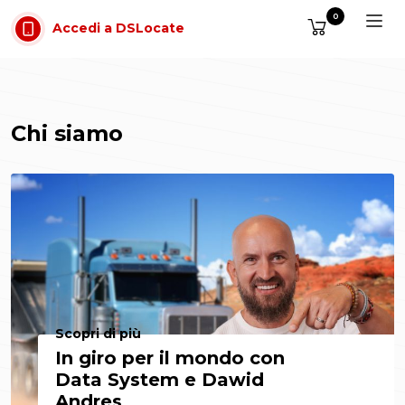
Vai al contenuto
0
Accedi a DSLocate
Chi siamo
Scopri di più
In giro per il mondo con
Data System e Dawid
Andres