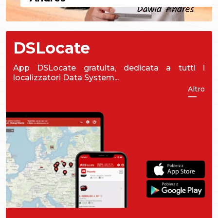
DSLocate
App DSLocate gratuita, dedicata a tutti i
localizzatori Data System...
Altro