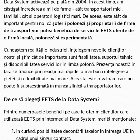
Data System activează pe piață din 2004. În acest timp, am 
câștigat încrederea a mii de firme - atât transportatori mici, 
familiali, cât și operatori logistici mari. De aceea, este atât de 
important pentru noi că 
șoferii polonezi și proprietarii de firme 
de transport vor putea beneficia de serviciile EETS oferite de 
o firmă locală, poloneză și experimentată
.
Cunoaștem realitățile industriei, înțelegem nevoile clienților 
noștri și știm cât de importante sunt fiabilitatea, suportul tehnic 
și disponibilitatea serviciilor în limba polonă. Prezența noastră în 
țară se traduce prin reacții mai rapide, o mai bună înțelegere a 
pieței și o flexibilitate mai mare. Aceasta este o valoare care nu 
poate fi supraestimată în munca zilnică a transportatorilor.
De ce să alegeți EETS de la Data System?
Printre numeroasele beneficii pe care le oferim clienților care 
utilizează EETS prin intermediul 
Data System, merită menționate:
în curând, posibilitatea decontării taxelor în întreaga UE în 
cadrul unui singur contract,