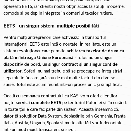
operează EETS, iar clienții noștri obțin acces la soluții moderne, 
comode și pe deplin integrate în domeniul taxelor rutiere.
EETS - un singur sistem, multiple posibilități
Pentru mulți antreprenori care activează în transportul 
internațional, EETS este încă o noutate. În realitate, este un 
sistem revoluționar care permite 
achitarea taxelor de drum cu 
plată în întreaga Uniune Europeană
 - folosind 
un singur 
dispozitiv de bord, un singur contract și un singur cont de 
utilizator
. Șoferii nu mai trebuie să se preocupe de înregistrări 
separate în fiecare țară sau de mai multe facturi din diverse 
surse. Totul este acum reunit într-un proces unic și simplificat.
Odată cu semnarea contractului cu KAS, vom oferi clienților 
noștri 
servicii complete EETS
 pe teritoriul Poloniei și, în curând, 
în toate țările care fac parte din sistem. Aceasta înseamnă că, 
datorită soluțiilor Data System, deplasările prin Germania, Franța, 
Italia, Austria, Ungaria, Spania și multe alte țări vor fi decontate 
într-un mod rapid, transparent și sigur.