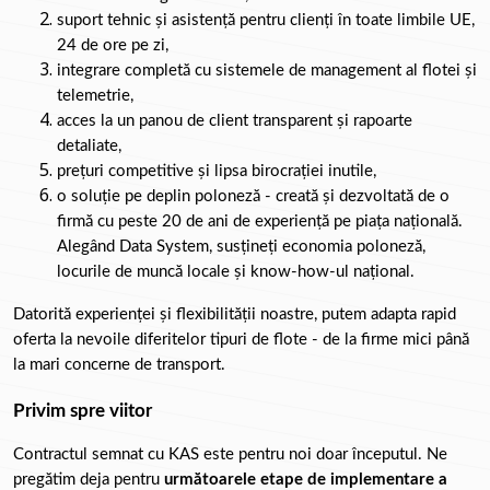
suport tehnic și asistență pentru clienți în toate limbile UE, 
24 de ore pe zi,
integrare completă cu sistemele de management al flotei și 
telemetrie,
acces la un p
anou de client transparent și rapoarte 
detaliate,
prețuri competitive și lipsa birocrației inutile,
o soluție pe deplin poloneză - creată și dezvoltată de o 
firmă cu peste 20 de ani de experiență pe piața națională. 
Alegând Data System, susțineți economia poloneză, 
locurile de muncă locale și know-how-ul național.
Datorită experienței și flexibilității noastre, putem adapta rapid 
oferta la nevoile diferitelor tipuri de flote - de la firme mici până 
la mari concerne de transport.
Privim spre viitor
Contractul semnat cu KAS este pentru noi doar începutul. Ne 
pregătim deja pentru 
următoarele etape de implementare a 