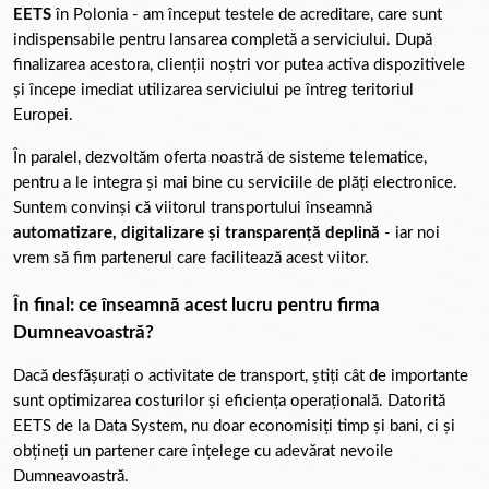
EETS
 în Polonia - am început testele de acreditare, care sunt 
indispensabile pentru lansarea completă a serviciului. După 
finalizarea acestora, clienții noștri vor putea activa dispozitivele 
și începe imediat utilizarea serviciului pe întreg teritoriul 
Europei.
În paralel, dezvoltăm oferta noastră de sisteme telematice, 
pentru a le integra și mai bine cu serviciile de plăți electronice. 
Suntem convinși că viitorul transportului înseamnă 
automatizare, digitalizare și transparență deplină
 - iar noi 
vrem să fim partenerul care facilitează acest viitor.
În final: ce înseamnă acest lucru pentru firma 
Dumneavoastră?
Dacă desfășurați o activitate de transport, știți cât de importante 
sunt optimizarea costurilor și eficiența operațională. Datorită 
EETS de la Data System, nu doar economisiți timp și bani, ci și 
obțineți un partener care înțelege cu adevărat nevoile 
Dumneavoastră.