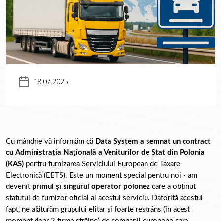
18.07.2025
Cu mândrie vă informăm că 
Data System a semnat un contract 
cu Administrația Națională a Veniturilor de Stat din Polonia 
(KAS)
 pentru furnizarea Serviciului European de Taxare 
Electronică (EETS). Este un moment special pentru noi - am 
devenit 
primul și singurul operator polonez
 care a obținut 
statutul de furnizor oficial al acestui serviciu. Datorită acestui 
fapt, ne alăturăm grupului elitar și foarte restrâns (în acest 
moment doar 2 firme străine) de companii europene care 