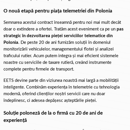
O nouă etapă pentru piața telemetriei din Polonia
Semnarea acestui contract înseamnă pentru noi mai mult decât 
doar o extindere a ofertei. Tratăm acest eveniment ca pe un 
pas 
strategic în dezvoltarea pieței serviciilor telematice din 
Polonia
. De peste 20 de ani furnizăm soluții în domeniul 
monitorizării vehiculelor, managementului flotei și analizei 
traficului rutier. Acum putem integra și mai eficient sistemele 
noastre cu serviciile de taxare rutieră, creând instrumente 
complete pentru firmele de transport.
EETS devine parte din viziunea noastră mai largă a mobilității 
inteligente. Combinăm experiența în telemetrie cu tehnologia 
modernă, oferind clienților noștri servicii care nu doar 
îndeplinesc, ci adesea depășesc așteptările pieței.
Soluție poloneză de la o firmă cu 20 de ani de 
experiență