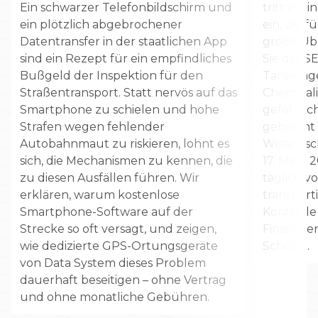
Ein schwarzer Telefonbildschirm und
tritt in 
ein plötzlich abgebrochener
ein, die f
Datentransfer in der staatlichen App
große Üb
sind ein Rezept für ein empfindliches
Sie das S
Bußgeld der Inspektion für den
Tankwagen
Straßentransport. Statt nervös auf das
Chemikal
Smartphone zu schielen und hohe
gefährlic
Strafen wegen fehlender
gebracht 
Autobahnmaut zu riskieren, lohnt es
Wissen s
sich, die Mechanismen zu kennen, die
17. März 
zu diesen Ausfällen führen. Wir
täglich 
erklären, warum kostenlose
transport
Smartphone-Software auf der
Kontrolle
Strecke so oft versagt, und zeigen,
Finanzve
wie dedizierte GPS-Ortungsgeräte
Schuhe.
von Data System dieses Problem
dauerhaft beseitigen – ohne Vertrag
und ohne monatliche Gebühren.