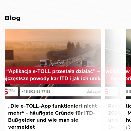
Blog
„Die e-TOLL-App funktioniert nicht
Revoluti
mehr“ – häufigste Gründe für ITD-
2026) – 
Bußgelder und wie man sie
und Sch
vermeidet
Der Stra