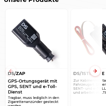
DS/ZAP
Zurück
DS/1STEL/LTE
Weite
Zur Kabinenmontag
GPS-Ortungsgerät mit
Fahrzeugart. Unter
GPS, SENT und e-Toll-
SENT- und e-TOLL
Dienst
und arbeitet im LT
Tragbar, muss lediglich in den
Zigarettenanzünder gesteckt
werden.