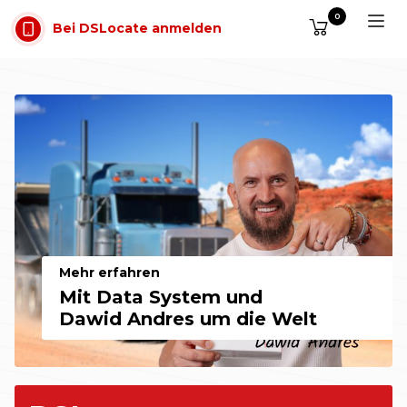
Zum Inhalt springen
0
Bei DSLocate anmelden
GPS-Fahrzeugverfolgung, e-TOLL 
Mehr erfahren
Mit Data System und
Dawid Andres um die Welt