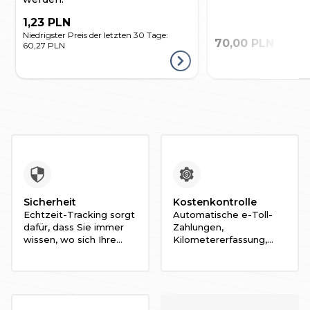
1,23 PLN
Niedrigster Preis der letzten 30 Tage:
70,00 PLN
60,27 PLN
Sicherheit
Kostenkontrolle
Echtzeit-Tracking sorgt
Automatische e-Toll-
dafür, dass Sie immer
Zahlungen,
wissen, wo sich Ihre
Kilometererfassung,
Fahrzeuge befinden.
Kraftstoffverbrauch und
Minimieren Sie das
Fahrzeug-
Diebstahlrisiko und
Arbeitszeitüberwachung
schützen Sie Ihre
geben Ihnen volle
Mitarbeiter.
Kontrolle über die