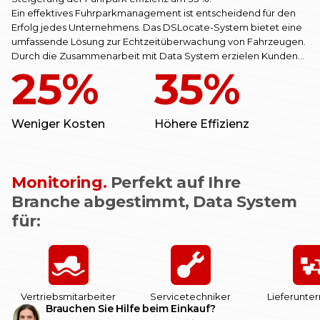
Ein effektives Fuhrparkmanagement ist entscheidend für den
Erfolg jedes Unternehmens. Das DSLocate-System bietet eine
umfassende Lösung zur Echtzeitüberwachung von Fahrzeugen.
Durch die Zusammenarbeit mit Data System erzielen Kunden
25%
35%
im Durchschnitt eine Kostensenkung von 25 % sowie eine
Steigerung der Fuhrpark effizienz um 35 %.
Weniger Kosten
Höhere Effizienz
Monitoring.
Perfekt auf Ihre
Branche abgestimmt, Data System
für:
Vertriebsmitarbeiter
Servicetechniker
Lieferunt
Brauchen Sie Hilfe beim Einkauf?