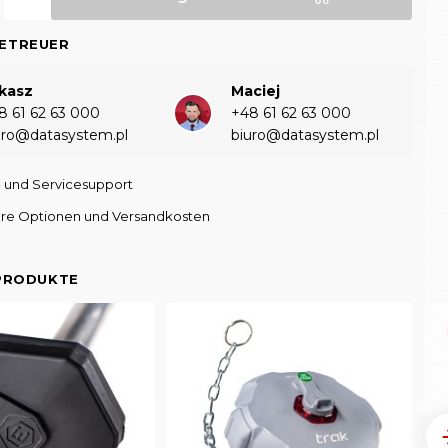
ETREUER
kasz
Maciej
8 61 62 63 000‬
+48 61 62 63 000‬
uro@datasystem.pl
biuro@datasystem.pl
- und Servicesupport
re Optionen und Versandkosten
PRODUKTE