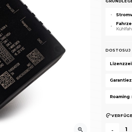
GRUNDLEG
Stromv
Fahrze
Kühlfa
DOSTOSUJ
Lizenzze
Garantiez
Roaming
VERFÜG
zoom_in
-