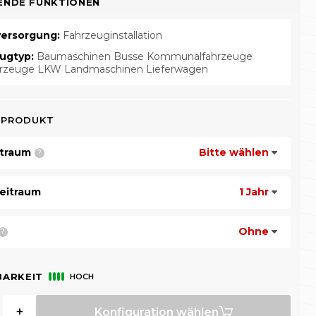
ENDE FUNKTIONEN
ersorgung:
Fahrzeuginstallation
ugtyp:
Baumaschinen Busse Kommunalfahrzeuge
hrzeuge LKW Landmaschinen Lieferwagen
 PRODUKT
itraum
Bitte wählen
?
eitraum
1 Jahr
Ohne
?
BARKEIT
HOCH
+
Konfiguration wählen