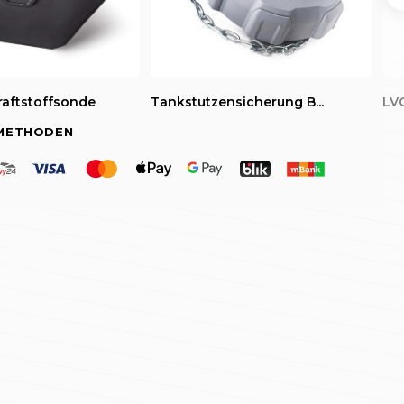
raftstoffsonde
Tankstutzensicherung B...
LVC
METHODEN