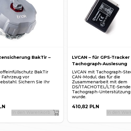
m des Smartphones. Wird die DSLocate-
die Benachrichtigungen an die bei der
l-Adresse gesendet und können über
gesehen werden.
ensicherung BakTir –
LVCAN – für GPS-Tracker
Tachograph-Auslesung
offeinfüllschutz BakTir
LVCAN mit Tachograph-Stec
r Fahrzeug vor
CAN-Modul, das für die
iebstahl. Sichern Sie Ihr
Zusammenarbeit mit dem
DS/1TACHOTEL/LTE-Sender
Tachograph-Unterstützung 
wurde.
LN
410,82 PLN
In den Warenkorb
In den Wa