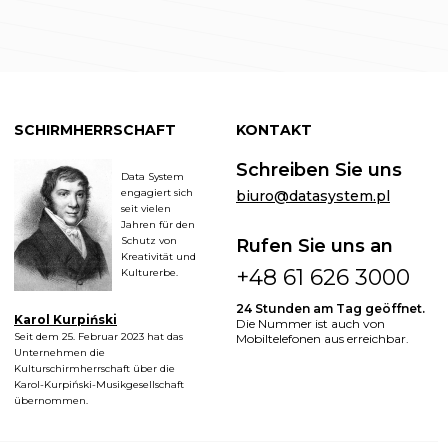
SCHIRMHERRSCHAFT
KONTAKT
Schreiben Sie uns
Data System
engagiert sich
biuro@datasystem.pl
seit vielen
Jahren für den
Schutz von
Rufen Sie uns an
Kreativität und
+48 61 626 3000
Kulturerbe.
24 Stunden am Tag geöffnet.
Karol Kurpiński
Die Nummer ist auch von
Seit dem 25. Februar 2023 hat das
Mobiltelefonen aus erreichbar.
Unternehmen die
Kulturschirmherrschaft über die
Karol-Kurpiński-Musikgesellschaft
übernommen.