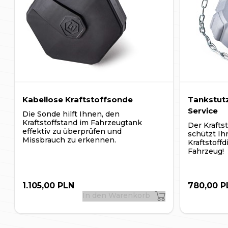
Smartphone gesendet und erscheinen auf dem Bildschir
Anwendung nicht auf einem Smartphone genutzt, werden 
Kontoerstellung im DSLocate-System angegebene E-Mai
einen Browser auf einem herkömmlichen Computer ein
Kabellose Kraftstoffsonde
Tankstutz
Service
Die Sonde hilft Ihnen, den
Kraftstoffstand im Fahrzeugtank
Der Kraftst
effektiv zu überprüfen und
schützt Ih
Missbrauch zu erkennen.
Kraftstoffd
Fahrzeug!
1.105,00 PLN
780,00 P
In den Warenkorb