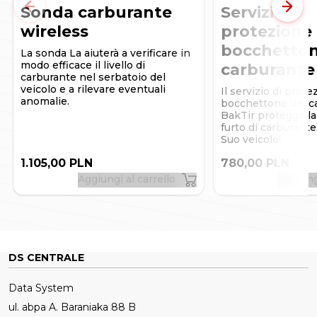
computer standard.
Sonda carburante
Servizio di
Precedente
Succe
wireless
protezione 
bocchetton
La sonda La aiuterà a verificare in
modo efficace il livello di
carburante
carburante nel serbatoio del
veicolo e a rilevare eventuali
Il servizio di prote
anomalie.
bocchettone del c
BakTir protegge la
furto di carburante
Suo veicolo!
1.105,00 PLN
780,00 PLN
Aggiungi al carrello
Aggiung
DS CENTRALE
Data System
ul. abpa A. Baraniaka 88 B