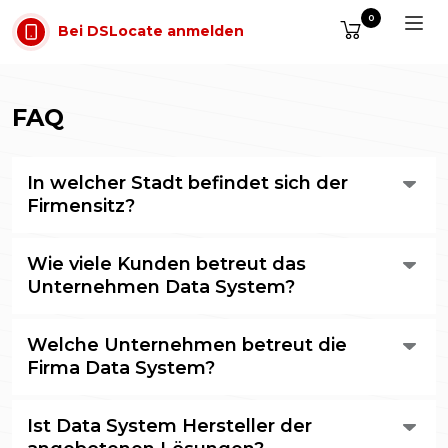
Zum Inhalt springen
0
Bei DSLocate anmelden
FAQ
In welcher Stadt befindet sich der
Firmensitz?
Die Zentrale von Data System befindet sich in Posen,
Wie viele Kunden betreut das
im Bürokomplex Malta Office Park gegenüber dem
Maltasee, in der Straße abpa A. Baraniaka 88b im
Unternehmen Data System?
Gebäude C.
Das Unternehmen verwaltet in seiner Datenbank
Welche Unternehmen betreut die
mehrere zehntausend Fahrzeuge von rund
zweitausend Kunden. Wir sind der größte Anbieter von
Firma Data System?
e-TOLL-Diensten in Polen.
Die Liste der Unternehmen, die Kunden von Data
Ist Data System Hersteller der
System sind, finden Sie auf unserer Website.